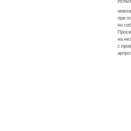
Испыт
невоз
при п
по со
Проси
на не
с про
артро