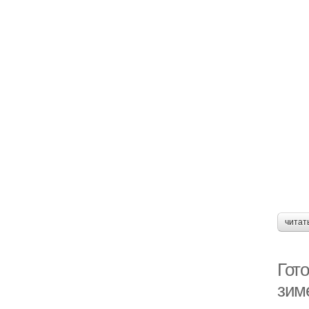
читат
Гот
зим