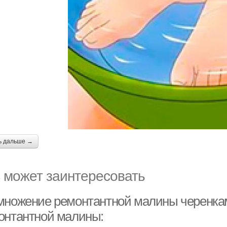
ь дальше →
 может заинтересовать
множение ремонтантной малины черенкам
онтантной малины: