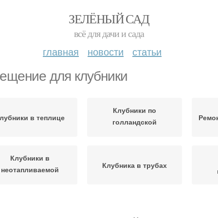
ЗЕЛЁНЫЙ САД
всё для дачи и сада
главная
новости
статьи
ещение для клубники
Клубники по
лубники в теплице
Ремон
голландской
технологии
Клубники в
Клубника в трубах
неотапливаемой
теплице
Клубники на
Клубника на