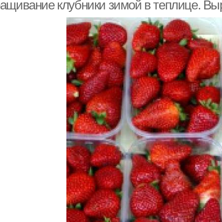
гидропонике
гидропонике
ащивание клубники зимой в теплице. Вы