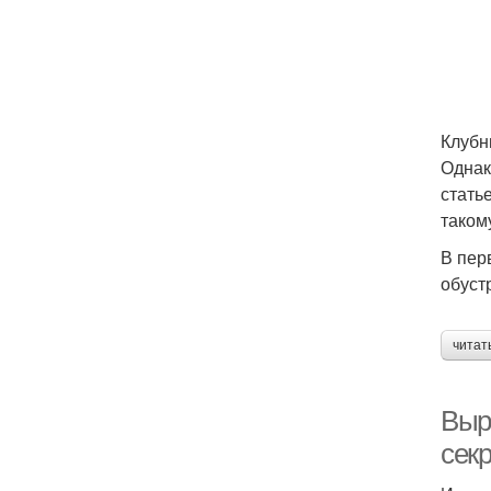
Клубн
Однак
стать
таком
В пер
обуст
читат
Выр
секр