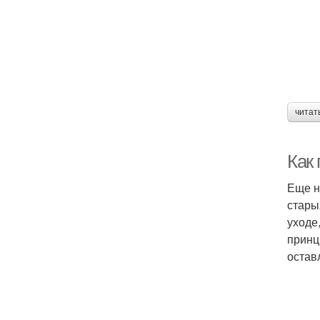
читат
Как 
Еще н
стары
уходе
принц
остав