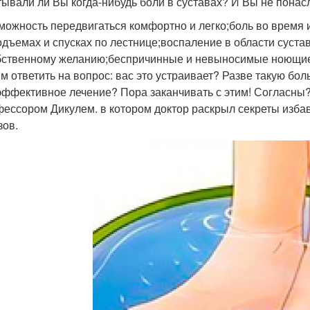
ывали ли Вы когда-нибудь боли в суставах? И Вы не понасл
можность передвигаться комфортно и легко;боль во время
одъемах и спусках по лестнице;воспаление в области суста
бственному желанию;беспричинные и невыносимые ноющие 
м ответить на вопрос: вас это устраивает? Разве такую бо
эффективное лечение? Пора заканчивать с этим! Согласны
фессором Дикулем. в котором доктор раскрыл секреты избав
зов.