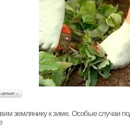
ь дальше →
овим землянику к зиме. Особые случаи по
е