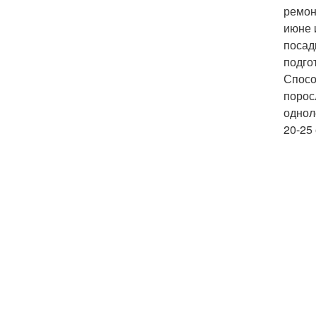
ремон
июне 
посад
подго
Спосо
порос
однол
20-25 