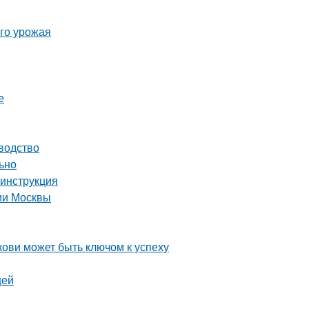
ого урожая
е
водство
льно
 инструкция
рии Москвы
ови может быть ключом к успеху
щей