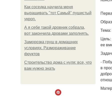
Как соседка научила меня
Перва
выращивать "тот Самый" пушистый
укроп.
Образ
А я себе такой дровник собрала,
Тема: 
вот закончила дровами заполнять.
Цель:
Заморозка груш в домашних
ее вм
условиях. Размораживание
Задач
фруктов
- Поб
Строительство дома с нуля: все, что
в про
вам нужно знать
добро
отнош
Матер