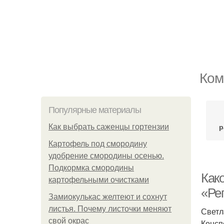
Ком
Популярные материалы
р
Как выбрать саженцы гортензии
Картофель под смородину
удобрение смородины осенью.
Подкормка смородины
Како
картофельными очистками
«Ре
Замиокулькас желтеют и сохнут
листья. Почему листочки меняют
Светл
свой окрас
Консп