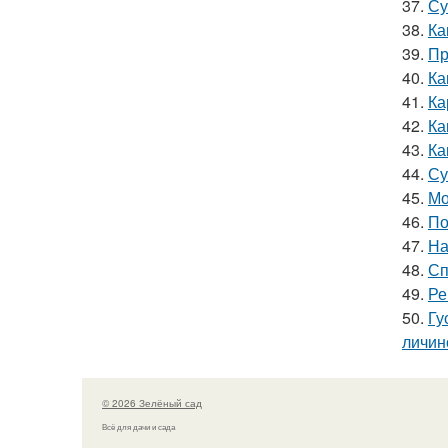
37.
Су
38.
Ка
39.
Пр
40.
Ка
41.
Ка
42.
Ка
43.
Ка
44.
Су
45.
Мо
46.
По
47.
На
48.
Сп
49.
Ре
50.
Гу
личин
© 2026 Зелёный сад
Всё для дачи и сада