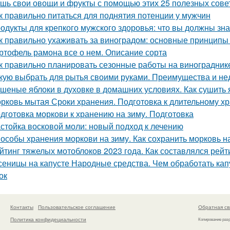
шь свои овощи и фрукты с помощью этих 25 полезных сове
к правильно питаться для поднятия потенции у мужчин
одукты для крепкого мужского здоровья: что вы должны зна
к правильно ухаживать за виноградом: основные принципы
ртофель рамона все о нем. Описание сорта
к правильно планировать сезонные работы на виноградник
кую выбрать для рытья своими руками. Преимущества и не
шеные яблоки в духовке в домашних условиях. Как сушить я
рковь мытая Сроки хранения. Подготовка к длительному х
дготовка моркови к хранению на зиму. Подготовка
стойка восковой моли: новый подход к лечению
особы хранения моркови на зиму. Как сохранить морковь н
йтинг тяжелых мотоблоков 2023 года. Как составлялся рей
сеницы на капусте Народные средства. Чем обработать капу
ок
Контакты
Пользовательское соглашение
Обратная св
Политика конфидециальности
Копирование раз