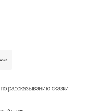
азке
я по рассказыванию сказки
адшей группе