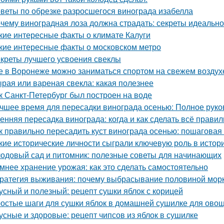
веты по обрезке разросшегося винограда изабелла
чему виноградная лоза должна страдать: секреты идеальн
кие интересные факты о климате Калуги
кие интересные факты о московском метро
креты лучшего усвоения свеклы
е в Воронеже можно заниматься спортом на свежем воздух
рая или вареная свекла: какая полезнее
к Санкт-Петербург был построен на воде
чшее время для пересадки винограда осенью: Полное руко
енняя пересадка винограда: когда и как сделать всё прави
к правильно пересадить куст винограда осенью: пошаговая
кие исторические личности сыграли ключевую роль в исто
одовый сад и питомник: полезные советы для начинающих
мнее хранение урожая: как это сделать самостоятельно
ратегия выживания: почему выбрасывание половиной морк
усный и полезный: рецепт сушки яблок с корицей
остые шаги для сушки яблок в домашней сушилке для ово
усные и здоровые: рецепт чипсов из яблок в сушилке