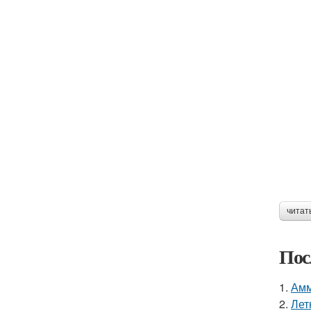
читат
Пос
1.
Амм
2.
Лет