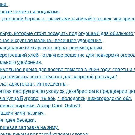
ие.
овые секреты и подсказки.
 успешной борьбы с грызунами выбирайте кошек, чьи прир
ультур, которые стоит посадить под огурцами для обильного
сная и крупная малина - весеннее удобрение.
ащивание болгарского перца: рекомендации.
ерствевший хлеб - отличное решение для подкормки огород
ельного удобрения.
имальное время для посева томатов в 2026 году: советы и 
гда начинать посев томатов для здоровой рассады?
лат аристократ. Ингредиенты:
аткая инструкция по уходу за декабристом в преддверии цв
ча купца Бугрова, 19 век, г. володарск, нижегородская обл.
нивые пирожки. Автор Dani_Gotovit.
адкий чили на зиму.
я идея беседки.
рщевая заправка на зиму.
оими руками вот такой колодец сделал.