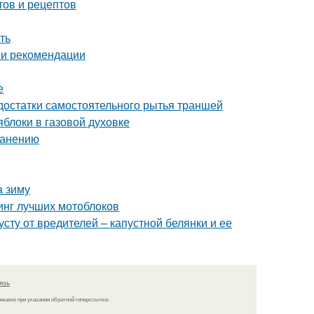
тов и рецептов
ть
 и рекомендации
е
достатки самостоятельного рытья траншей
блоки в газовой духовке
ранению
а зиму
тинг лучших мотоблоков
сту от вредителей – капустной белянки и ее
язь
решено при указании обратной гиперссылки.