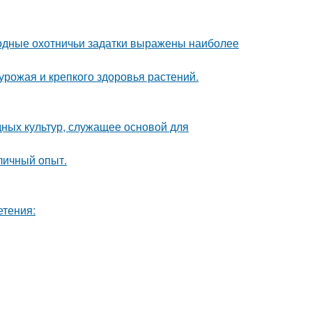
одные охотничьи задатки выражены наиболее
 урожая и крепкого здоровья растений.
ных культур, служащее основой для
личный опыт.
етения: