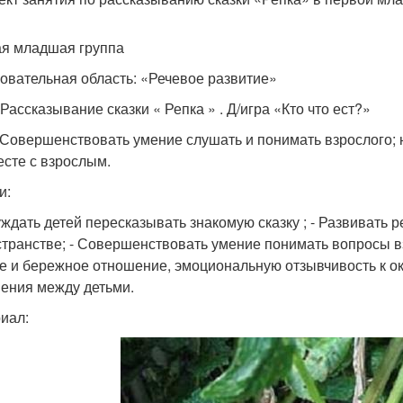
я младшая группа
овательная область: «Речевое развитие»
Рассказывание сказки « Репка » . Д/игра «Кто что ест?»
 Совершенствовать умение слушать и понимать взрослого; н
есте с взрослым.
и:
уждать детей пересказывать знакомую сказку ; - Развивать р
странстве; - Совершенствовать умение понимать вопросы вз
е и бережное отношение, эмоциональную отзывчивость к о
ения между детьми.
иал: