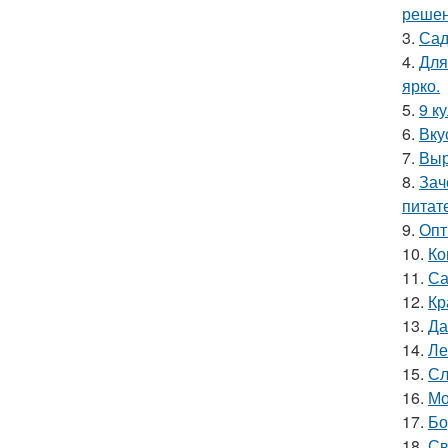
решен
3.
Сад
4.
Для
ярко.
5.
9 к
6.
Вку
7.
Выр
8.
Зач
питат
9.
Опт
10.
Ко
11.
Са
12.
Кр
13.
Да
14.
Ле
15.
Сл
16.
Мо
17.
Бо
18.
Св