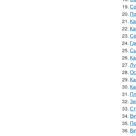
19.
Со
20.
По
21.
Ка
22.
Ка
23.
Се
24.
Гд
25.
Сы
26.
Ка
27.
Лу
28.
Ос
29.
Ка
30.
Ка
31.
Пл
32.
Зи
33.
Ст
34.
Вк
35.
Пр
36.
Вк