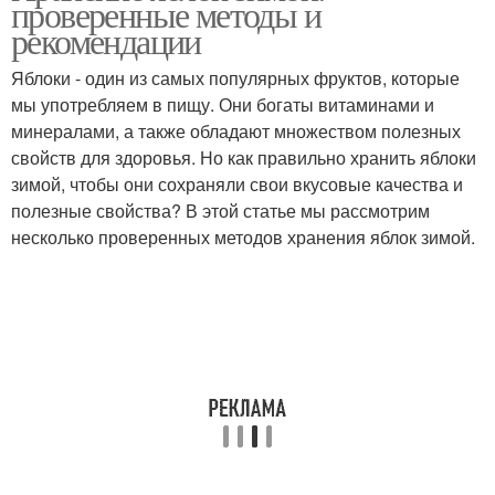
проверенные методы и
рекомендации
Яблоки - один из самых популярных фруктов, которые
мы употребляем в пищу. Они богаты витаминами и
Зимние яблоки
Яблоки по версии
минералами, а также обладают множеством полезных
свойств для здоровья. Но как правильно хранить яблоки
зимой, чтобы они сохраняли свои вкусовые качества и
полезные свойства? В этой статье мы рассмотрим
Мочёные яблоки
Яблоки на зиму
несколько проверенных методов хранения яблок зимой.
Салат с яблоками
Аджика с яблоками