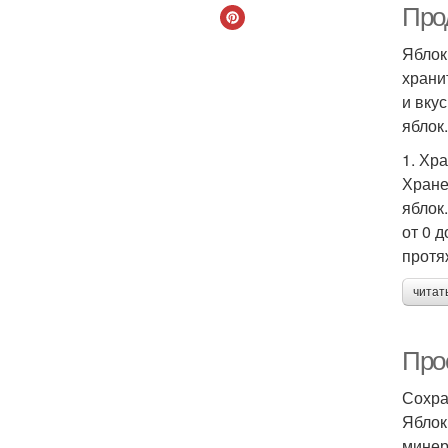
Про
Яблок
храни
и вку
яблок.
1. Хр
Хране
яблок
от 0 
протя
читат
Про
Сохра
Яблок
минер