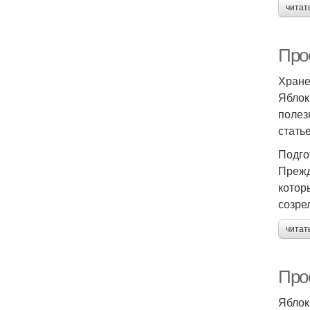
читат
Про
Хране
Яблок
полез
стать
Подго
Прежд
котор
созре
читат
Про
Яблок