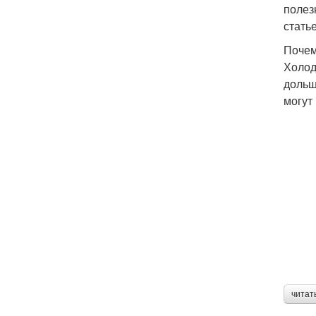
полезн
стать
Почем
Холод
дольш
могут
читат