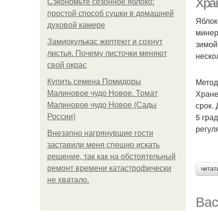
Хра
Сэкономьте сезонное яблоко:
простой способ сушки в домашней
Яблок
духовой камере
минер
Замиокулькас желтеют и сохнут
зимой
листья. Почему листочки меняют
неско
свой окрас
Метод
Купить семена Помидоры
Хране
Малиновое чудо Новое. Томат
срок.
Малиновое чудо Новое (Сады
5 гра
России)
регул
Внезапно нагрянувшие гости
заставили меня спешно искать
решение, так как на обстоятельный
ремонт времени катастрофически
читат
не хватало.
Вас