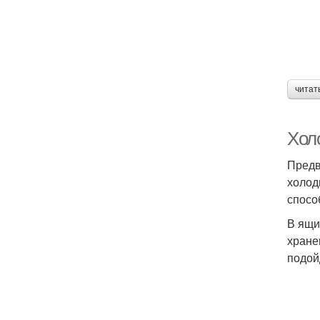
читат
Холо
Предв
холод
спосо
В ящи
хране
подойд