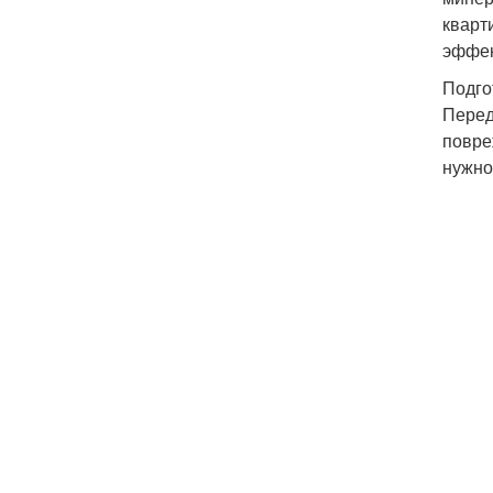
кварт
эффек
Подго
Перед
повре
нужно