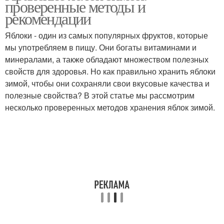
проверенные методы и
рекомендации
Яблоки - один из самых популярных фруктов, которые
Варение с яблочными
мы употребляем в пищу. Они богаты витаминами и
Зимние яблоки
дольками
минералами, а также обладают множеством полезных
свойств для здоровья. Но как правильно хранить яблоки
зимой, чтобы они сохраняли свои вкусовые качества и
полезные свойства? В этой статье мы рассмотрим
Яблоки по версии
Мочёные яблоки
несколько проверенных методов хранения яблок зимой.
Яблоки на зиму
Салат с яблоками
Аджика с яблоками
Янтарное варение