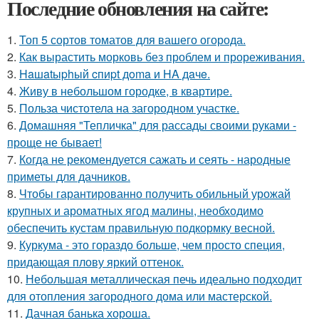
Последние обновления на сайте:
1.
Топ 5 сортов томатов для вашего огорода.
2.
Как вырастить морковь без проблем и прореживания.
3.
Haшatыphый cпиpt дoma и HA дaчe.
4.
Живу в небольшом городке, в квартире.
5.
Польза чистотела на загородном участке.
6.
Домашняя "Тепличка" для рассады своими руками -
проще не бывает!
7.
Когда не рекомендуется сажать и сеять - народные
приметы для дачников.
8.
Чтобы гарантированно получить обильный урожай
крупных и ароматных ягод малины, необходимо
обеспечить кустам правильную подкормку весной.
9.
Куркума - это гораздо больше, чем просто специя,
придающая плову яркий оттенок.
10.
Небольшая металлическая печь идеально подходит
для отопления загородного дома или мастерской.
11.
Дачная банька хороша.