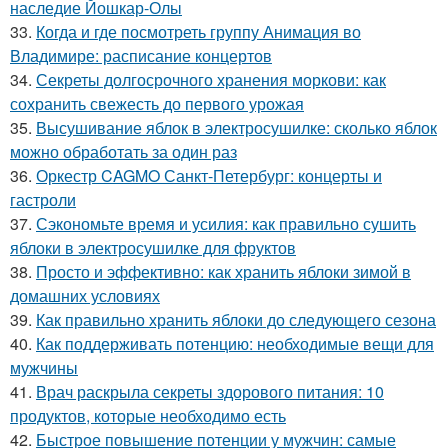
наследие Йошкар-Олы
33.
Когда и где посмотреть группу Анимация во
Владимире: расписание концертов
34.
Секреты долгосрочного хранения моркови: как
сохранить свежесть до первого урожая
35.
Высушивание яблок в электросушилке: сколько яблок
можно обработать за один раз
36.
Оркестр CAGMO Санкт-Петербург: концерты и
гастроли
37.
Сэкономьте время и усилия: как правильно сушить
яблоки в электросушилке для фруктов
38.
Просто и эффективно: как хранить яблоки зимой в
домашних условиях
39.
Как правильно хранить яблоки до следующего сезона
40.
Как поддерживать потенцию: необходимые вещи для
мужчины
41.
Врач раскрыла секреты здорового питания: 10
продуктов, которые необходимо есть
42.
Быстрое повышение потенции у мужчин: самые