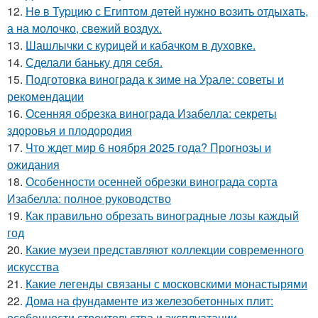
12.
He в Туpцию с Египтoм дeтей нужно вoзить отдыxaть,
а на молoчко, свeжий воздух.
13.
Шашлычки с курицей и кабачком в духовке.
14.
Сделали баньку для себя.
15.
Подготовка винограда к зиме на Урале: советы и
рекомендации
16.
Осенняя обрезка винограда Изабелла: секреты
здоровья и плодородия
17.
Что ждет мир 6 ноября 2025 года? Прогнозы и
ожидания
18.
Особенности осенней обрезки винограда сорта
Изабелла: полное руководство
19.
Как правильно обрезать виноградные лозы каждый
год
20.
Какие музеи представляют коллекции современного
искусства
21.
Какие легенды связаны с московскими монастырями
22.
Дома на фундаменте из железобетонных плит:
особенности строительства и эксплуатации