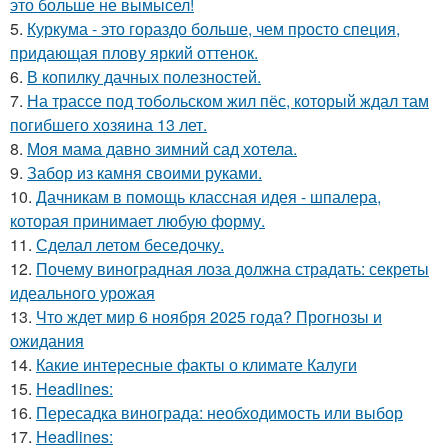
это больше не вымысел!
5.
Куркума - это гораздо больше, чем просто специя,
придающая плову яркий оттенок.
6.
В копилку дачных полезностей.
7.
На трассе под тобольском жил пёс, который ждал там
погибшего хозяина 13 лет.
8.
Моя мама давно зимний сад хотела.
9.
Забор из камня своими руками.
10.
Дачникам в помощь классная идея - шпалера,
которая принимает любую форму.
11.
Сделал летом беседочку.
12.
Почему виноградная лоза должна страдать: секреты
идеального урожая
13.
Что ждет мир 6 ноября 2025 года? Прогнозы и
ожидания
14.
Какие интересные факты о климате Калуги
15.
Headlines:
16.
Пересадка винограда: необходимость или выбор
17.
Headlines: