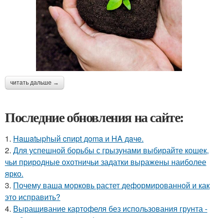
читать дальше →
Последние обновления на сайте:
1.
Haшatыphый cпиpt дoma и HA дaчe.
2.
Для успешной борьбы с грызунами выбирайте кошек,
чьи природные охотничьи задатки выражены наиболее
ярко.
3.
Почему ваша морковь растет деформированной и как
это исправить?
4.
Выращивание картофеля без использования грунта -