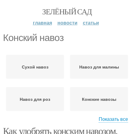
ЗЕЛЁНЫЙ САД
главная
новости
статьи
Конский навоз
Сухой навоз
Навоз для малины
Навоз для роз
Конские навозы
Показать все
Как удобрять конским навозом.
Гранулированный
Навоз для правильного