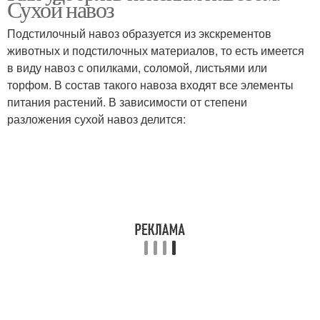
Сухой навоз
навоз
выращивания
Подстилочный навоз образуется из экскрементов
животных и подстилочных материалов, то есть имеется
в виду навоз с опилками, соломой, листьями или
Навоз в гранулах
Навоз для винограда
торфом. В состав такого навоза входят все элементы
питания растений. В зависимости от степени
разложения сухой навоз делится:
Навоз для чеснока