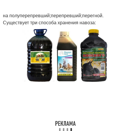
на полуперепревший;перепревший;перегной.
Существует три способа хранения навоза: