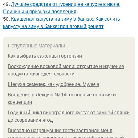
49.
Лучшие средства от гусениц на капусте в июле.
Причины и признаки появления
50.
Квашеная капуста на зиму в банках. Как солить
капусту на зиму в банке: пошаговый рецепт
Популярные материалы
Как выбрать саженцы гортензии
Восхождение восковой моли: открытие и изучение
продукта жизнедеятельности
Шелуха семечек, как удобрение. Мульча
Введение в Лекцию № 14: основные понятия и
концепции
Годичный цикл виноградного куста: от зимней спячки
до созревания ягод
Внезапно нагрянувшие гости заставили меня
спешно искать решение, так как на обстоятельный