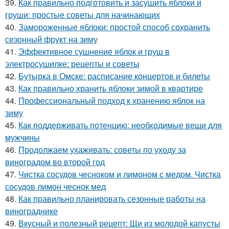
39.
Как правильно подготовить и засушить яблоки и
груши: простые советы для начинающих
40.
Замороженные яблоки: простой способ сохранить
сезонный фрукт на зиму
41.
Эффективное сушнение яблок и груш в
электросушилке: рецепты и советы
42.
Бутырка в Омске: расписание концертов и билеты
43.
Как правильно хранить яблоки зимой в квартире
44.
Профессиональный подход к хранению яблок на
зиму
45.
Как поддерживать потенцию: необходимые вещи для
мужчины
46.
Продолжаем ухаживать: советы по уходу за
виноградом во второй год
47.
Чистка сосудов чесноком и лимоном с медом. Чистка
сосудов лимон чеснок мед
48.
Как правильно планировать сезонные работы на
винограднике
49.
Вкусный и полезный рецепт: Щи из молодой капусты