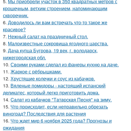
5.
Мы приобрели участок в 350 квадратных метров с
крошечным, ветхим строением, напоминающим
скворечник.
6.
Доводилось ли вам встречать что-то такое же
красивое?
7.
Нежный салат на праздничный стол.
8.
Малоизвестные сокровища ягодного царства.
9.
Дача купца Бугрова, 19 век, г. володарск,
нижегородская обл.
10.
Своими руками сделал из фанеры кухню на даче.
11.
Жаркое с рёбрышками.
12.
Хрустящие колечки и соус из кабачков.
13.
Вяленые помидоры - настоящий испанский
деликатес, который легко приготовить дома.
14.
Caлaт из кaбaчкoв "Тaтapcкaя Пecня" нa зиму.
15.
Что происходит, если неправильно обрезать
виноград? Последствия для растения
16.
Что ждет мир 6 ноября 2025 года? Прогнозы и
ожидания