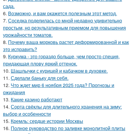
сада.
6.
Возможно, и вам окажется полезным этот метод.
7.
Соседка поделилась со мной недавно удивительно
простым, но результативным приемом для повышения
урожайности томатов.
8.
Почему ваша морковь растет деформированной и как
это исправить?
9.
Куркума - это гораздо больше, чем просто специя,
придающая плову яркий оттенок.
10.
Шашлычки с курицей и кабачком в духовке.
11.
Сделали баньку для себя.
12.
Что ждет мир 6 ноября 2025 года? Прогнозы и
ожидания
13.
Какие казино работают
14.
Сорта свёклы для длительного хранения на зиму:
выбор и особенности
15.
Кремль: сердце истории Москвы
16.
Полное руководство по заливке монолитной плиты