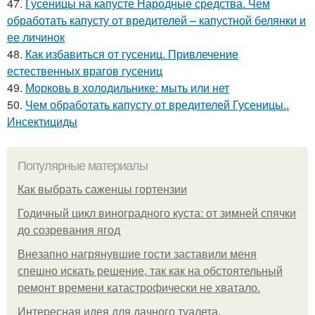
47.
Гусеницы на капусте Народные средства. Чем
обработать капусту от вредителей – капустной белянки и
ее личинок
48.
Как избавиться от гусениц. Привлечение
естественных врагов гусениц
49.
Морковь в холодильнике: мыть или нет
50.
Чем обработать капусту от вредителей Гусеницы..
Инсектициды
Популярные материалы
Как выбрать саженцы гортензии
Годичный цикл виноградного куста: от зимней спячки
до созревания ягод
Внезапно нагрянувшие гости заставили меня
спешно искать решение, так как на обстоятельный
ремонт времени катастрофически не хватало.
Интересная идея для дачного туалета.