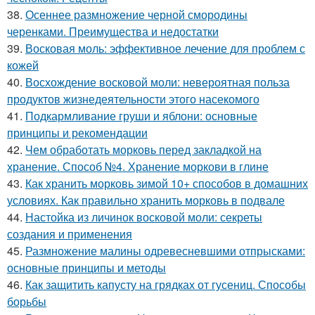
38.
Осеннее размножение черной смородины
черенками. Преимущества и недостатки
39.
Восковая моль: эффективное лечение для проблем с
кожей
40.
Восхождение восковой моли: невероятная польза
продуктов жизнедеятельности этого насекомого
41.
Подкармливание груши и яблони: основные
принципы и рекомендации
42.
Чем обработать морковь перед закладкой на
хранение. Способ №4. Хранение моркови в глине
43.
Как хранить морковь зимой 10+ способов в домашних
условиях. Как правильно хранить морковь в подвале
44.
Настойка из личинок восковой моли: секреты
создания и применения
45.
Размножение малины одревесневшими отпрысками:
основные принципы и методы
46.
Как защитить капусту на грядках от гусениц. Способы
борьбы