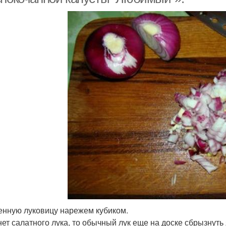
нную луковицу нарежем кубиком.
нет салатного лука, то обычный лук еще на доске сбрызнут