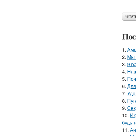
читат
Пос
1.
Амм
2.
Мы 
3.
9 р
4.
Haш
5.
Поч
6.
Для
7.
Удо
8.
Пуг
9.
Сек
10.
Ик
будь 
11.
Ан