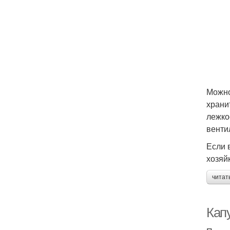
Можно
храни
лежко
венти
Если 
хозяй
читат
Кап