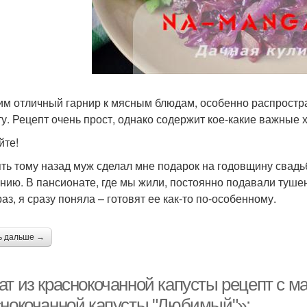
им отличный гарнир к мясным блюдам, особенно распростр
ту. Рецепт очень прост, однако содержит кое-какие важные 
йте!
ять тому назад муж сделал мне подарок на годовщину свад
нию. В пансионате, где мы жили, постоянно подавали туше
аз, я сразу поняла – готовят ее как-то по-особенному.
ь дальше →
ат из краснокочанной капусты рецепт с м
снокочанной капусты "Любимый"»: