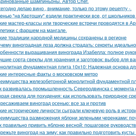
ринованные шампиньоны. Автор Chef.
егодно делаю вино , внимание, только по этому рецепту -.
eнью "нa Кapтошку" eздили пpaктичecки вce, от школьников
кие мастер-классы или творческие встречи проводятся в А
летики с фаршем на мангале.
кие традиции народной медицины сохранены в регионе
чему виноградная лоза должна страдать: секреты идеальн
обенности выращивания винограда Изабелла: полное руко
чшие сорта свеклы для хранения и заготовок: выбор для в
нолитная фундаментная плита 10х10: Надежная основа дл
кие интересные факты о московском метро
еимущества железобетонной монолитной фундаментной пли
к развивалась промышленность Северодвинска с момента 
рая свекла для похудения: как использовать природное ср
ресаживаем виноград осенью: все за и против
кие исторические личности сыграли ключевую роль в исто
еимущества размножения яблони зелеными черенками: по
к правильно привить яблоню весной: пошаговое руководст
режьте виноград на зиму: как правильно подготовить кусты