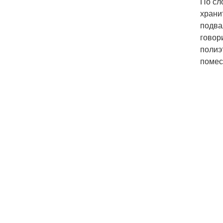
По сл
храни
подва
говор
полиэ
помес