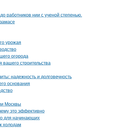
 до работников нии с ученой степенью.
рзамасе
ого урожая
водство
ашего огорода
я вашего строительства
ты: надежность и долговечность
его основания
едство
рии Москвы
чему это эффективно
во для начинающих
 к холодам