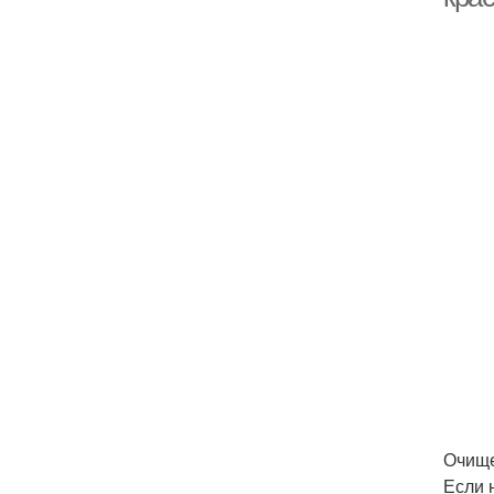
Очище
Если 