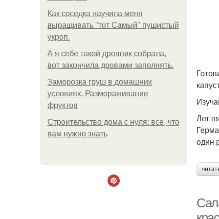
Как соседка научила меня
выращивать "тот Самый" пушистый
укроп.
А я себе такой дровник собрала,
вот закончила дровами заполнять.
Готов
Заморозка груш в домашних
капус
условиях. Размораживание
Изуча
фруктов
Лет п
Строительство дома с нуля: все, что
Герма
вам нужно знать
один р
читат
Сал
кра