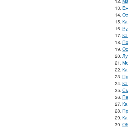
12.
Ма
13.
Еж
14.
Oc
15.
Ка
16.
Ру
17.
Ка
18.
По
19.
Ос
20.
Лу
21.
Мо
22.
Ка
23.
Пр
24.
Ка
25.
Сы
26.
Пе
27.
Ка
28.
Пр
29.
Ка
30.
Об