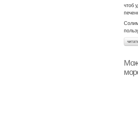
чтоб у
печен
Солим
польз
читат
Мож
мор