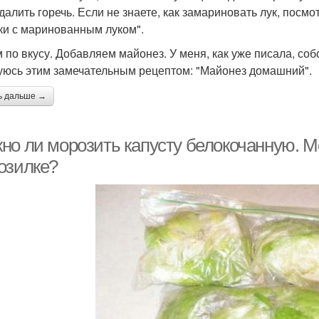
далить горечь. Если не знаете, как замариновать лук, посмо
ки с маринованным луком".
 по вкусу. Добавляем майонез. У меня, как уже писала, соб
уюсь этим замечательным рецептом: "Майонез домашний".
ь дальше →
но ли морозить капусту белокочанную. М
озилке?