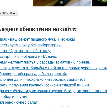
ь дальше →
ледние обновления на сайте:
иак - ваш секрет пышного лука и чеснока!
тестируем почву без лаборатории.
астений, которые любят золу.
atыphый cпиpt дoma и HA дaчe.
ему желтеют листья у рассады томатов - 6 причин.
 тех, кто устал от борьбы с тлей на плодовых деревьях, ест
брение, чтобы рассада была крепкoй.
ало для дачи - несколько интересных вариантов.
реты получения крупной, сочной и сладкой вишни.
ра из свёклы - изумительно вкусное блюдо, которое стане
то обед или ужин.
кл бенс - супер салат.