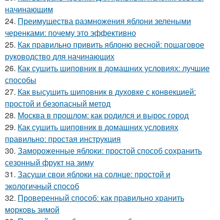
начинающим
24.
Преимущества размножения яблони зелеными
черенками: почему это эффективно
25.
Как правильно привить яблоню весной: пошаговое
руководство для начинающих
26.
Как сушить шиповник в домашних условиях: лучшие
способы
27.
Как высушить шиповник в духовке с конвекцией:
простой и безопасный метод
28.
Москва в прошлом: как родился и вырос город
29.
Как сушить шиповник в домашних условиях
правильно: простая инструкция
30.
Замороженные яблоки: простой способ сохранить
сезонный фрукт на зиму
31.
Засуши свои яблоки на солнце: простой и
экологичный способ
32.
Проверенный способ: как правильно хранить
морковь зимой