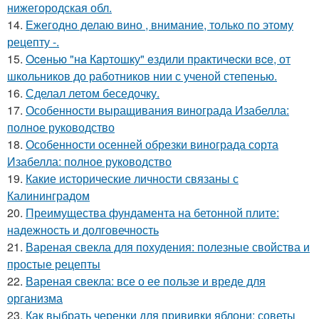
нижегородская обл.
14.
Ежегодно делаю вино , внимание, только по этому
рецепту -.
15.
Oceнью "нa Кapтошку" eздили пpaктичecки вce, от
школьников до работников нии с ученой степенью.
16.
Сделал летом беседочку.
17.
Особенности выращивания винограда Изабелла:
полное руководство
18.
Особенности осенней обрезки винограда сорта
Изабелла: полное руководство
19.
Какие исторические личности связаны с
Калининградом
20.
Преимущества фундамента на бетонной плите:
надежность и долговечность
21.
Вареная свекла для похудения: полезные свойства и
простые рецепты
22.
Вареная свекла: все о ее пользе и вреде для
организма
23.
Как выбрать черенки для прививки яблони: советы