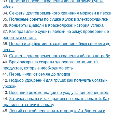
33.
Простой способ сохранения яблок на зиму: сушка
яблок
34.
Секреты долговременного хранения моркови в песке
35.
Полезные советы по сушке яблок в электросушилке
36.
Концерты Дидюли в Красноярске: история успеха
37.
Как правильно сушить яблоки на зиму: проверенные
рецепты и советы
38.
Просто и эффективно: сохранение яблок свежими до
весны
39.
Секреты долговременного хранения яблок в погребе
40.
Врач раскрыла секреты здорового питания: 10
продуктов, которые необходимо есть
41.
Перец чили: от семян до плодов
42.
Подбор удобрений для груши: как получить богатый
урожай
43.
Весенние рекомендации по уходу за виноградником
44.
Заточка лопаты и как правильно копать лопатой. Как
правильно заточить лопату
45.
Легкий способ перекопать огород » Изобретения и