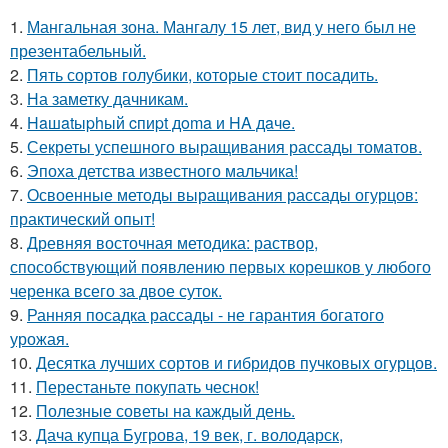
1.
Мангальная зона. Мангалу 15 лет, вид у него был не
презентабельный.
2.
Пять сортов голубики, которые стоит посадить.
3.
На заметку дачникам.
4.
Haшatыphый cпиpt дoma и HA дaчe.
5.
Секреты успешного выращивания рассады томатов.
6.
Эпоха детства известного мальчика!
7.
Освоенные методы выращивания рассады огурцов:
практический опыт!
8.
Древняя восточная методика: раствор,
способствующий появлению первых корешков у любого
черенка всего за двое суток.
9.
Ранняя посадка рассады - не гарантия богатого
урожая.
10.
Десятка лучших сортов и гибридов пучковых огурцов.
11.
Перестаньте покупать чеснок!
12.
Полезные советы на каждый день.
13.
Дача купца Бугрова, 19 век, г. володарск,