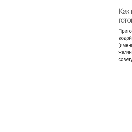
Как 
гот
Приго
водой
(имен
желчн
совет