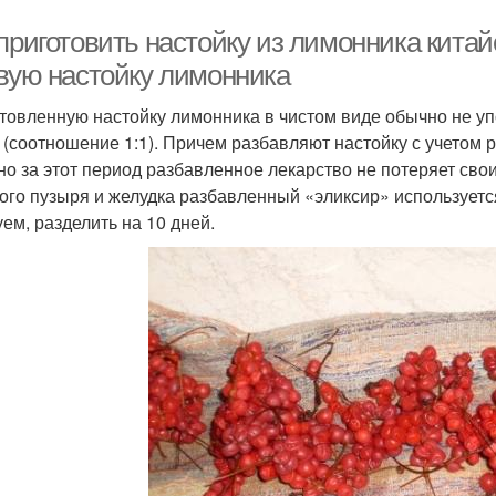
приготовить настойку из лимонника китай
овую настойку лимонника
товленную настойку лимонника в чистом виде обычно не уп
 (соотношение 1:1). Причем разбавляют настойку с учетом р
но за этот период разбавленное лекарство не потеряет сво
ого пузыря и желудка разбавленный «эликсир» используется 
уем, разделить на 10 дней.