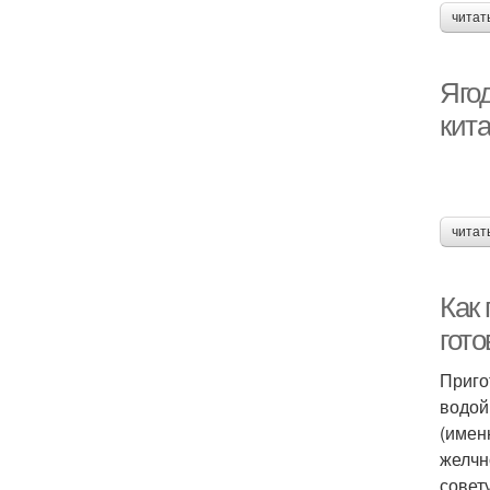
читат
Яго
кит
читат
Как 
гот
Приго
водой
(имен
желчн
совет