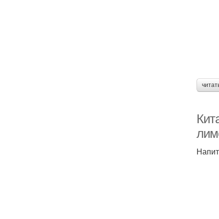
читат
Кит
лим
Напит