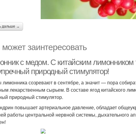
ь дальше →
 может заинтересовать
онник с медом. С китайским лимонником 
упречный природный стимулятор!
 лимонника созревают в сентябре, а значит — пора собир
ным лекарственным сырьем. В составе ягод китайского лим
ный природный стимулятор.
ндрин повышает артериальное давление, обладает общеу
ей работы центральной нервной системы, дыхательного ап
ен!