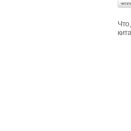
читат
Что 
кит