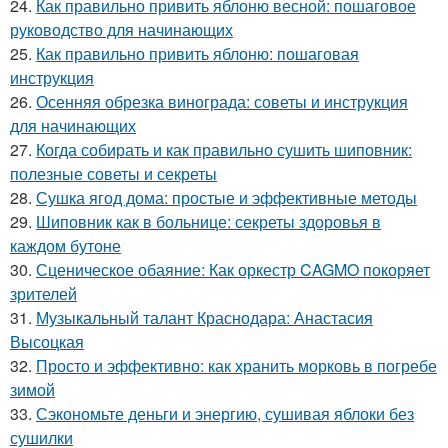
24.
Как правильно привить яблоню весной: пошаговое
руководство для начинающих
25.
Как правильно привить яблоню: пошаговая
инструкция
26.
Осенняя обрезка винограда: советы и инструкция
для начинающих
27.
Когда собирать и как правильно сушить шиповник:
полезные советы и секреты
28.
Сушка ягод дома: простые и эффективные методы
29.
Шиповник как в больнице: секреты здоровья в
каждом бутоне
30.
Сценическое обаяние: Как оркестр CAGMO покоряет
зрителей
31.
Музыкальный талант Краснодара: Анастасия
Высоцкая
32.
Просто и эффективно: как хранить морковь в погребе
зимой
33.
Сэкономьте деньги и энергию, сушивая яблоки без
сушилки