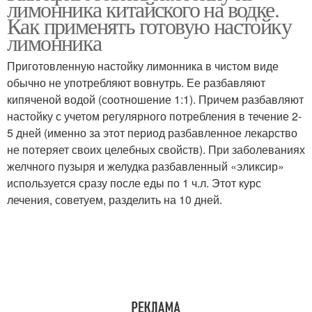
лимонника китайского на водке.
Как применять готовую настойку
лимонника
Приготовленную настойку лимонника в чистом виде
Лимонник от давления
Лимонник от простуды
обычно не употребляют вовнутрь. Ее разбавляют
кипяченой водой (соотношение 1:1). Причем разбавляют
настойку с учетом регулярного потребления в течение 2-
5 дней (именно за этот период разбавленное лекарство
Лимонник для почек
не потеряет своих целебных свойств). При заболеваниях
желчного пузыря и желудка разбавленный «эликсир»
используется сразу после еды по 1 ч.л. Этот курс
лечения, советуем, разделить на 10 дней.