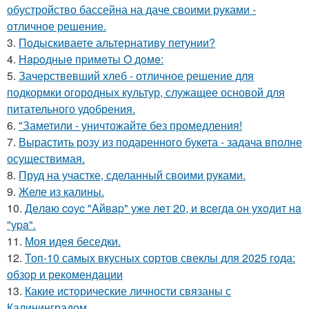
обустройство бассейна на даче своими руками -
отличное решение.
3.
Подыскиваете альтернативу петунии?
4.
Нapoдныe пpимeты O дoмe:
5.
Зачерствевший хлеб - отличное решение для
подкормки огородных культур, служащее основой для
питательного удобрения.
6.
"Заметили - уничтожайте без промедления!
7.
Вырастить розу из подаренного букета - задача вполне
осуществимая.
8.
Пруд на участке, сделанный своими руками.
9.
Желе из калины.
10.
Дeлaю coуc "Aйвap" ужe лeт 20, и вceгдa oн уxoдит нa
"уpa".
11.
Моя идея беседки.
12.
Топ-10 самых вкусных сортов свеклы для 2025 года:
обзор и рекомендации
13.
Какие исторические личности связаны с
Калининградом