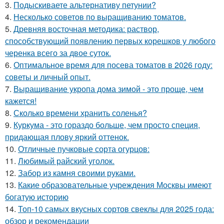
3.
Подыскиваете альтернативу петунии?
4.
Несколько советов по выращиванию томатов.
5.
Древняя восточная методика: раствор,
способствующий появлению первых корешков у любого
черенка всего за двое суток.
6.
Оптимальное время для посева томатов в 2026 году:
советы и личный опыт.
7.
Выращивание укропа дома зимой - это проще, чем
кажется!
8.
Сколько времени хранить соленья?
9.
Куркума - это гораздо больше, чем просто специя,
придающая плову яркий оттенок.
10.
Отличные пучковые сорта огурцов:
11.
Любимый райский уголок.
12.
Забор из камня своими руками.
13.
Какие образовательные учреждения Москвы имеют
богатую историю
14.
Топ-10 самых вкусных сортов свеклы для 2025 года:
обзор и рекомендации