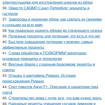
электросушилки для изготовления цукатов из яблок
36.
Оркестр CAGMO Санкт-Петербург: концерты и
гастроли
37.
Заморозка и хранение яблок: как сделать их свежими
и сочными на всю зиму
38.
Как правильно хранить яблоки до следующего сезона
39.
Полезные продукты для потенции: что есть и что нет
40.
Быстрое повышение потенции у мужчин: самые
эффективные продукты
41.
Схема обработки и ПОДКОРМКИ винограда:
основные принципы и технологии
42.
Вкусные блюда с сушеным базиликом: рецепты и
советы
43.
Отзывы о картофель Романо. История
происхождения Романо
44.
Сорт томатов Ажур F1. Описание и характеристика
сорта
45.
Строительство дома с нуля: все, что вам нужно знать
46.
Народные рецепты очищения сосудов лимоном и