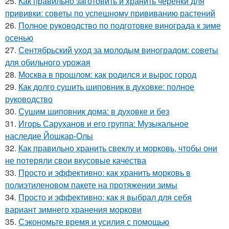
25.
Как правильно заготовить и хранить черенки для
прививки: советы по успешному прививанию растений
26.
Полное руководство по подготовке винограда к зиме
осенью
27.
Сентябрьский уход за молодым виноградом: советы
для обильного урожая
28.
Москва в прошлом: как родился и вырос город
29.
Как долго сушить шиповник в духовке: полное
руководство
30.
Сушим шиповник дома: в духовке и без
31.
Игорь Саруханов и его группа: Музыкальное
наследие Йошкар-Олы
32.
Как правильно хранить свеклу и морковь, чтобы они
не потеряли свои вкусовые качества
33.
Просто и эффективно: как хранить морковь в
полиэтиленовом пакете на протяжении зимы
34.
Просто и эффективно: как я выбрал для себя
вариант зимнего хранения моркови
35.
Сэкономьте время и усилия с помощью