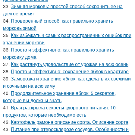
33.
Зимняя морковь: простой способ сохранить ее на
долгое время
34.
Проверенный способ: как правильно хранить
морковь зимой
35.
Как избежать 4 самых распространенных ошибок при
хранении моркови
36.
Просто и эффективно: как правильно хранить
морковку дома
37.
Как растянуть удовольствие от урожая на всю осень
38.
Просто и эффективно: сохранение яблок в квартире
39.
Заморозка и хранение яблок: как сделать их свежими
и сочными на всю зиму
40.
Продолжительное хранение яблок: 5 секретов,
которые вы должны знать
41.
Врач раскрыла секреты здорового питания: 10
продуктов, которые необходимо есть
42.
Картофель рамона описание сорта. Описание сорта
43.
Питание при атеросклерозе сосудов. Особенности и