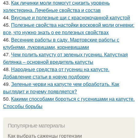
43.
Как личинки моли помогут снизить уровень
холестерина. Лечебные свойства и состав
44.
Вкусные и полезные щи с краснокочанной капустой
45.
Полезные свойства настойки восковой моли огневки:
все, что нужно знать о ее полезных свойствах
46.
Весенние работы в саду. Мартовские работы с
клубнями, луковицами, корневищами
47.
Чем полить капусту от зеленых гусениц. Капустная
белянка – основной вредитель капусты
48.
Народные средства от гусениц на капусте.
Добавление статьи в новую подборку
49.
Зеленые черви на капусте чем обработать. Как
выглядит и почему появляется?
50.
Какими способами бороться с гусеницами на капусте.
Способы борьбы
Популярные материалы
Как выбрать саженцы гортензии