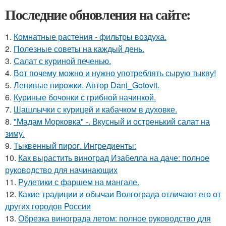
Последние обновления на сайте:
1.
Комнатные растения - фильтры воздуха.
2.
Полезные советы на каждый день.
3.
Салат с куриной печенью.
4.
Вот почему можно и нужно употреблять сырую тыкву!
5.
Ленивые пирожки. Автор Dani_Gotovit.
6.
Куриные бочонки с грибной начинкой.
7.
Шашлычки с курицей и кабачком в духовке.
8.
"Мадам Морковка" -. Вкусный и остренький салат на
зиму.
9.
Тыквенный пирог. Ингредиенты:
10.
Как вырастить виноград Изабелла на даче: полное
руководство для начинающих
11.
Рулетики с фаршем на мангале.
12.
Какие традиции и обычаи Волгограда отличают его от
других городов России
13.
Обрезка винограда летом: полное руководство для