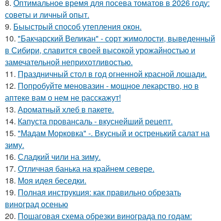
8.
Оптимальное время для посева томатов в 2026 году:
советы и личный опыт.
9.
Быыстрый способ утепления окон.
10.
"Бакчарский Великан" - сорт жимолости, выведенный
в Сибири, славится своей высокой урожайностью и
замечательной неприхотливостью.
11.
Праздничный стол в год огненной красной лошади.
12.
Попробуйте меновазин - мощное лекарство, но в
аптеке вам о нем не расскажут!
13.
Ароматный хлеб в пакете.
14.
Капуста провансаль - вкуснейший рецепт.
15.
"Мадам Морковка" -. Вкусный и остренький салат на
зиму.
16.
Сладкий чили на зиму.
17.
Отличная банька на крайнем севере.
18.
Моя идея беседки.
19.
Полная инструкция: как правильно обрезать
виноград осенью
20.
Пошаговая схема обрезки винограда по годам: