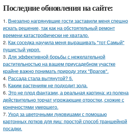
Последние обновления на сайте:
1.
Внезапно нагрянувшие гости заставили меня спешно
искать решение, так как на обстоятельный ремонт
времени катастрофически не хватало.
2.
Как соседка научила меня выращивать "тот Самый"
пушистый укроп.
3.
Для эффективной борьбы с нежелательной
растительностью на вашем приусадебном участке
крайне важно понимать природу этих "Врагов".
4.
Рассада стала вытянутой? 5.
5.
Каким растениям не подходит зола.
6.
Это не плод фантазии, а реальная картина: из полена
действительно торчат угрожающие отростки, схожие с
конечностями умершего.
7.
Уход за цветочными луковицами с помощью
картонных лотков для яиц: простой способ траншейной
посадки.