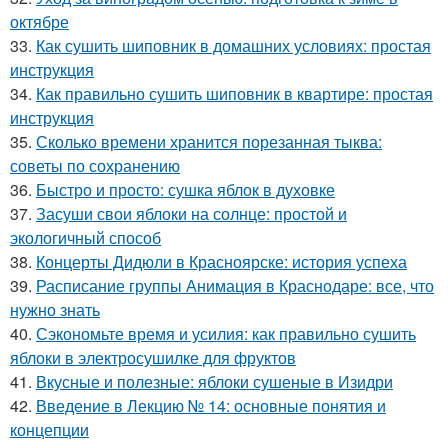
октябре
33.
Как сушить шиповник в домашних условиях: простая
инструкция
34.
Как правильно сушить шиповник в квартире: простая
инструкция
35.
Сколько времени хранится порезанная тыква:
советы по сохранению
36.
Быстро и просто: сушка яблок в духовке
37.
Засуши свои яблоки на солнце: простой и
экологичный способ
38.
Концерты Дидюли в Красноярске: история успеха
39.
Расписание группы Анимация в Краснодаре: все, что
нужно знать
40.
Сэкономьте время и усилия: как правильно сушить
яблоки в электросушилке для фруктов
41.
Вкусные и полезные: яблоки сушеные в Изидри
42.
Введение в Лекцию № 14: основные понятия и
концепции