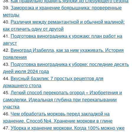
38.
Как правильно хранить яблоки до следующего сезона
39.
Заморозка и хранение боярышника: проверенные
методы
40.
Различия между ремантантной и обычной малиной:
как отличить одну от другой
41.
Подготовка виноградника к урожаю: план работ на
август
42.
Виноград Изабелла, как за ним ухаживать. История
появления
43.
Подготовка виноградника к уборке: последние десять
дней июля 2024 года
44.
Вкусный базилик: 7 простых рецептов для
домашнего стола
45.
Легкий способ перекопать огород » Изобретения и
самоделки. Идеальная глубина при перекапывании
участка
46.
Чем обработать морковь перед закладкой на
хранение. Способ №4. Хранение моркови в глине
47.
Уборка и хранение моркови. Когда 100% можно уже