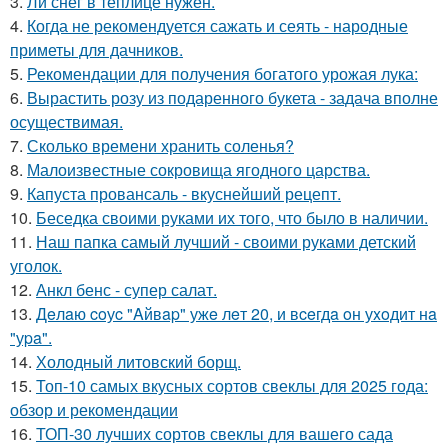
3.
Ли снег в теплице нужен.
4.
Когда не рекомендуется сажать и сеять - народные
приметы для дачников.
5.
Рекомендации для получения богатого урожая лука:
6.
Вырастить розу из подаренного букета - задача вполне
осуществимая.
7.
Сколько времени хранить соленья?
8.
Малоизвестные сокровища ягодного царства.
9.
Капуста провансаль - вкуснейший рецепт.
10.
Беседка своими руками их того, что было в наличии.
11.
Наш папка самый лучший - своими руками детский
уголок.
12.
Анкл бенс - супер салат.
13.
Дeлaю coуc "Aйвap" ужe лeт 20, и вceгдa oн уxoдит нa
"уpa".
14.
Холодный литовский борщ.
15.
Топ-10 самых вкусных сортов свеклы для 2025 года:
обзор и рекомендации
16.
ТОП-30 лучших сортов свеклы для вашего сада