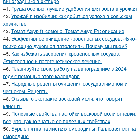
винограднике в октябре
41.
Груша осенью: лучшие удобрения для роста и урожая
42.
Урожай в изобилии: как добиться успеха в сельском
хозяйстве
43.
Томат Ажур f1 семена. Томат Ажур F1: описание
44.
Эффективное очищение кровеносных сосудов. «Био-
психо-социо-духовная патология». Почему мы пьем?
45.
Как избежать засорения кровеносных сосудов.
Этиотропное и патогенетическое лечение.
46.
Планируйте свою работу на винограднике в 2024
году с помощью этого календаря
47.
Народные рецепты очищения сосудов лимоном и
чесноком. Рецепты
48.
Отзывы о экстракте восковой моли: что говорят
клиенты
49.
Полезные свойства настойки восковой моли огневки:
все, что нужно знать о ее полезных свойствах
50.
Бурые пятна на листьях смородины. Галловая тля на
смородине