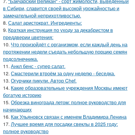
7.
"Бакчарский Великан" - сорт жимолости, выведенный
в Сибири, славится своей высокой урожайностью и
замечательной неприхотливостью.
8.
Салат аристократ. Ингредиенты:
9.
Краткая инструкция по уходу за декабристом в
преддверии цветения:
10.
Что произойдёт с организмом, если каждый день на
протяжении недели съедать небольшую порцию семян
подсолнечника.
11.
Анкл бенс - супер салат.
12.
Смастерили втроём за одну неделю - беседка.
13.
Огурчики пикули. Автор Chef.
14.
Какие образовательные учреждения Москвы имеют
богатую историю
15.
Обрезка винограда летом: полное руководство для
начинающих
16.
Как Ульяновск связан с именем Владимира Ленина
17.
Лучшее время для посадки свеклы в 2025 году:
полное руководство