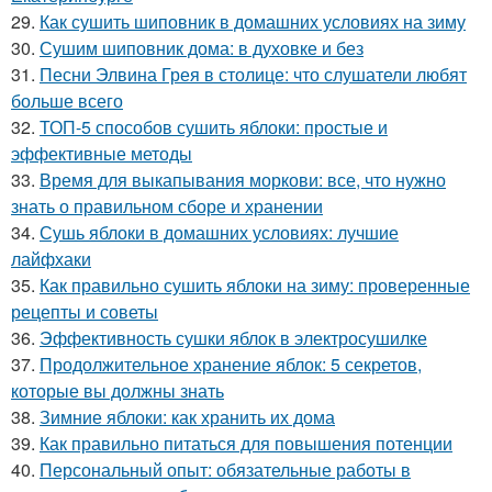
29.
Как сушить шиповник в домашних условиях на зиму
30.
Сушим шиповник дома: в духовке и без
31.
Песни Элвина Грея в столице: что слушатели любят
больше всего
32.
ТОП-5 способов сушить яблоки: простые и
эффективные методы
33.
Время для выкапывания моркови: все, что нужно
знать о правильном сборе и хранении
34.
Сушь яблоки в домашних условиях: лучшие
лайфхаки
35.
Как правильно сушить яблоки на зиму: проверенные
рецепты и советы
36.
Эффективность сушки яблок в электросушилке
37.
Продолжительное хранение яблок: 5 секретов,
которые вы должны знать
38.
Зимние яблоки: как хранить их дома
39.
Как правильно питаться для повышения потенции
40.
Персональный опыт: обязательные работы в