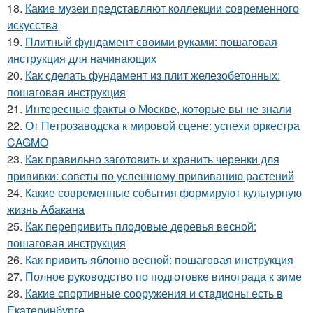
18.
Какие музеи представляют коллекции современного
искусства
19.
Плитный фундамент своими руками: пошаговая
инструкция для начинающих
20.
Как сделать фундамент из плит железобетонных:
пошаговая инструкция
21.
Интересные факты о Москве, которые вы не знали
22.
От Петрозаводска к мировой сцене: успехи оркестра
CAGMO
23.
Как правильно заготовить и хранить черенки для
прививки: советы по успешному прививанию растений
24.
Какие современные события формируют культурную
жизнь Абакана
25.
Как перепривить плодовые деревья весной:
пошаговая инструкция
26.
Как привить яблоню весной: пошаговая инструкция
27.
Полное руководство по подготовке винограда к зиме
28.
Какие спортивные сооружения и стадионы есть в
Екатеринбурге