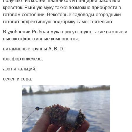
получают из костей, плавников и панцирей раков или
креветок. Рыбную муку также возможно приобрести в
готовом состоянии. Некоторые садоводы-огородники
готовят эффективную подкормку самостоятельно.
В удобрении Рыбная мука присутствуют такие важные и
высокоэффективные компоненты:
витаминные группы A, B, D;
фосфор и железо;
азот и кальций;
селен и сера.