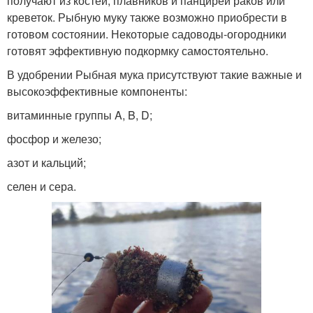
получают из костей, плавников и панцирей раков или
креветок. Рыбную муку также возможно приобрести в
готовом состоянии. Некоторые садоводы-огородники
готовят эффективную подкормку самостоятельно.
В удобрении Рыбная мука присутствуют такие важные и
высокоэффективные компоненты:
витаминные группы A, B, D;
фосфор и железо;
азот и кальций;
селен и сера.