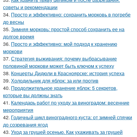
советы и рекомендации
34.
Просто и эффективно: сохранить морковь в погребе
до весны
35.
Зимняя морковь: простой способ сохранить ее на
долгое время
36.
Просто и эффективно: мой подход к хранению
моркови
37.
Стратегия выживания: почему выбрасывание
половиной моркови может быть ключом к успеху
38.
Концерты Дидюли в Красноярске: история успеха
39.
Холодильник для яблок: за или против
40.
Продолжительное хранение яблок: 5 секретов,
которые вы должны знать
41.
Календарь работ по уходу за виноградом: весенние
мероприятия
42.
Годичный цикл виноградного куста: от зимней спячки
до созревания ягод
43.
Уход за грушей осенью. Как ухаживать за грушей