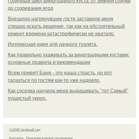
Годичный цикл виноградного куста: от зимней спячки
до созревания ягод
Внезапно нагрянувшие гости заставили меня
спешно искать решение, так как на обстоятельный
ремонт времени катастрофически не хватало.
Интересная идея для дачного туалета.
Как правильно ухаживать за виноградными кустами:
основные правила и рекомендации
Всем привет! Баня - это наша страсть, но вот
таскаться по гостям как-то уже надоело.
Как соседка научила меня выращивать "тот Самый"
пушистый укроп.
© 2026 Зелёный сад
Контакты
Пользовательское соглашение