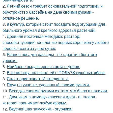
2.
Летний сезон требует основательной подготовки, и
обустройство бассейна на даче своими руками -
отличное решение.
3.
9 культур, которые стоит посадить под огурцами для
обильного урожая и крепкого здоровья растений.
4.
Древняя восточная методика: раствор,
способствующий появлению первых корешков у любого
черенка всего за двое суток.
5.
Ранняя посадка рассады - не гарантия богатого
урожая.
6.
Наиболее выдающиеся сорта огурцов:
7.
В копилочку полезностей о ПОЛЬЗК сушёных яблок.
8.
Салат аристократ. Ингредиенты:
9.
Пруд на участке, сделанный своими руками.
10.
Беседка своими руками их того, что было в наличии.
11.
Дачникам в помощь классная идея - шпалера,
которая принимает любую форму.
12.
Вкуснейшая закусочка - огурчики.