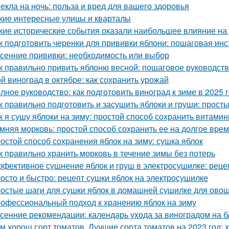
екла на ночь: польза и вред для вашего здоровья
кие интересные улицы и кварталы
кие исторические события оказали наибольшее влияние на
к подготовить черенки для прививки яблони: пошаговая инс
сенние прививки: необходимость или выбор
к правильно привить яблоню весной: пошаговое руководст
й виноград в октябре: как сохранить урожай
лное руководство: как подготовить виноград к зиме в 2025 
к правильно подготовить и засушить яблоки и груши: прос
к я сушу яблоки на зиму: простой способ сохранить витами
мняя морковь: простой способ сохранить ее на долгое вре
остой способ сохранения яблок на зиму: сушка яблок
к правильно хранить морковь в течение зимы без потерь
фективное сушнение яблок и груш в электросушилке: реце
осто и быстро: рецепт сушки яблок на электросушилке
остые шаги для сушки яблок в домашней сушилке для ово
офессиональный подход к хранению яблок на зиму
сенние рекомендации: календарь ухода за виноградом на 
м хорош сорт томатов. Лучшие сорта томатов на 2023 год: 