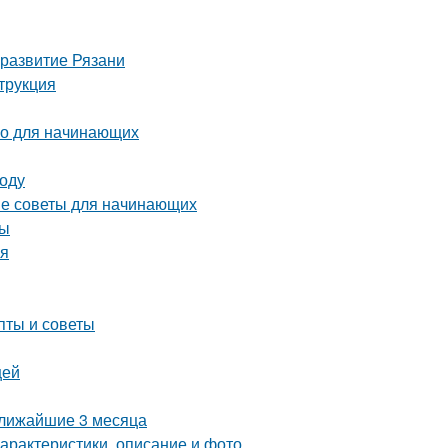
 развитие Рязани
трукция
во для начинающих
году
тые советы для начинающих
ны
мя
пты и советы
щей
ближайшие 3 месяца
характеристики, описание и фото