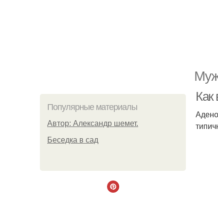
Муж
Как
Популярные материалы
Адено
Автор: Александр шемет.
типич
Беседка в сад