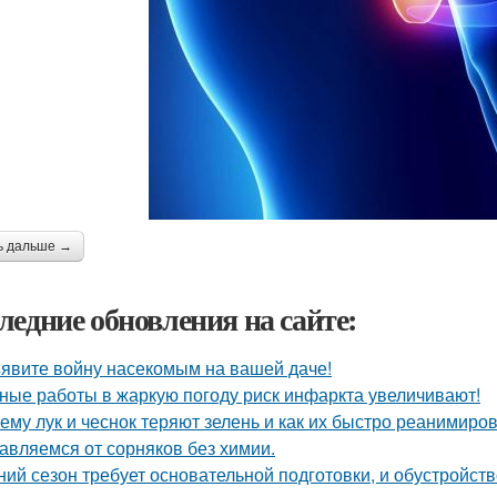
ь дальше →
ледние обновления на сайте:
явите войну насекомым на вашей даче!
ные работы в жаркую погоду риск инфаркта увеличивают!
ему лук и чеснок теряют зелень и как их быстро реанимиров
авляемся от сорняков без химии.
ний сезон требует основательной подготовки, и обустройств