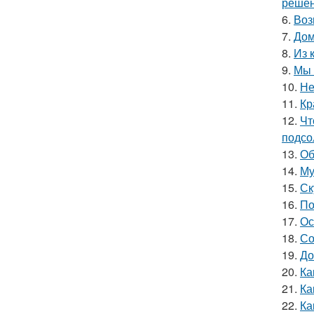
решен
6.
Воз
7.
Дом
8.
Из 
9.
Мы 
10.
Не
11.
Кр
12.
Чт
подсо
13.
Об
14.
Му
15.
Ск
16.
По
17.
Ос
18.
Со
19.
До
20.
Ка
21.
Ка
22.
Ка