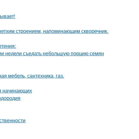
ывает!
 ветхим строением, напоминающим скворечник.
етения:
нии недели съедать небольшую порцию семян
ая мебель, сантехника, газ.
ля начинающих
лодородия
ственности