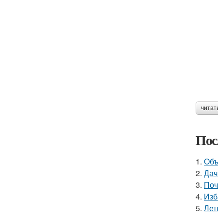
читат
Пос
1.
Объ
2.
Дач
3.
Поч
4.
Изб
5.
Лет