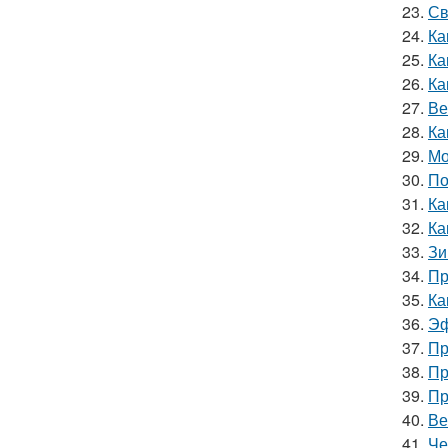
23.
Св
24.
Ка
25.
Ка
26.
Ка
27.
Ве
28.
Ка
29.
Мо
30.
По
31.
Ка
32.
Ка
33.
Зи
34.
Пр
35.
Ка
36.
Эф
37.
Пр
38.
Пр
39.
Пр
40.
Ве
41.
Че