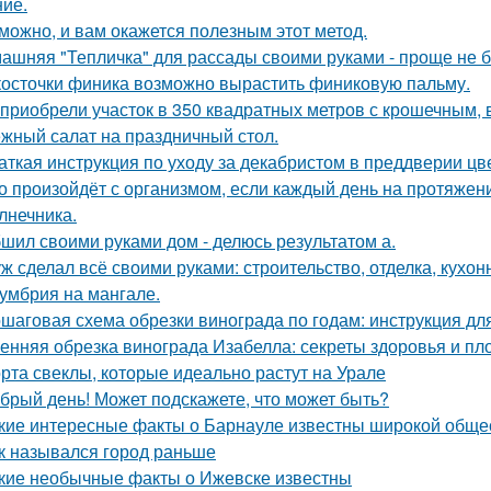
ие.
можно, и вам окажется полезным этот метод.
ашняя "Тепличка" для рассады своими руками - проще не б
косточки финика возможно вырастить финиковую пальму.
приобрели участок в 350 квадратных метров с крошечным,
жный салат на праздничный стол.
аткая инструкция по уходу за декабристом в преддверии цв
о произойдёт с организмом, если каждый день на протяже
лнечника.
шил своими руками дом - делюсь результатом а.
ж сделал всё своими руками: строительство, отделка, кухонн
умбрия на мангале.
шаговая схема обрезки винограда по годам: инструкция д
енняя обрезка винограда Изабелла: секреты здоровья и п
рта свеклы, которые идеально растут на Урале
брый день! Может подскажете, что может быть?
кие интересные факты о Барнауле известны широкой обще
к назывался город раньше
кие необычные факты о Ижевске известны