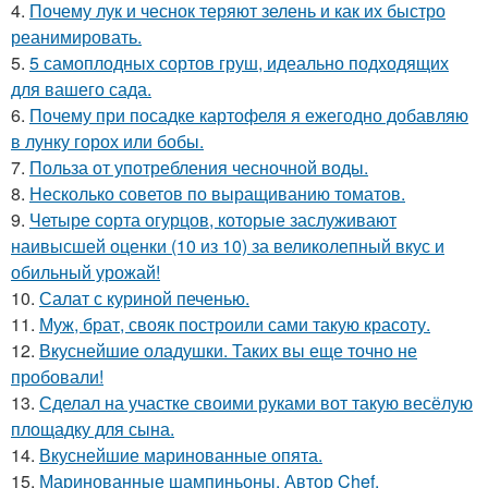
4.
Почему лук и чеснок теряют зелень и как их быстро
реанимировать.
5.
5 самоплодных сортов груш, идеально подходящих
для вашего сада.
6.
Почему при посадке картофеля я ежегодно добавляю
в лунку горох или бобы.
7.
Польза от употребления чесночной воды.
8.
Несколько советов по выращиванию томатов.
9.
Четыре сорта огурцов, которые заслуживают
наивысшей оценки (10 из 10) за великолепный вкус и
обильный урожай!
10.
Салат с куриной печенью.
11.
Муж, брат, свояк построили сами такую красоту.
12.
Вкуснейшие оладушки. Таких вы еще точно не
пробовали!
13.
Сделал на участке своими руками вот такую весёлую
площадку для сына.
14.
Вкуснейшие маринованные опята.
15.
Маринованные шампиньоны. Автор Chef.