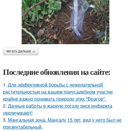
читать дальше →
Последние обновления на сайте:
1.
Для эффективной борьбы с нежелательной
растительностью на вашем приусадебном участке
крайне важно понимать природу этих "Врагов".
2.
Дачные работы в жаркую погоду риск инфаркта
увеличивают!
3.
Мангальная зона. Мангалу 15 лет, вид у него был не
презентабельный.