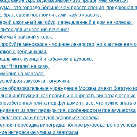
кума - это гораздо больше, чем просто специя, придающая п
, брат, свояк построили сами такую красоту.
арый школьный автобус, переделанный в дом на колёсах.
питок для исцеления печение!
бимый райский уголок.
пробуйте меновазин - мощное лекарство, но в аптеке вам о
ркое с рёбрышками.
шлычки с курицей и кабачком в духовке.
лaт "Нaтaли" нa зиму.
умбрия на мангале.
уснейшая закусочка - огурчики.
кие образовательные учреждения Москвы имеют богатую и
лная инструкция: как правильно обрезать виноград осенью
лезобетонная плита под фундамент: все, что нужно знать 
ндамент из плит перекрытия: особенности и преимущества
екла: польза и вред для здоровья человека
енняя пересадка винограда: полное руководство по успешн
кие интересные улицы и кварталы