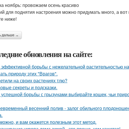
на ноябрь: провожаем осень красиво
ий для поднятия настроения можно придумать много, а вот к
те ниже!
ь дальше →
ледние обновления на сайте:
 эффективной борьбы с нежелательной растительностью н
ать природу этих "Врагов".
етили на своих растениях тлю?
овые секреты и подсказки.
 успешной борьбы с грызунами выбирайте кошек, чьи прир
евременный весенний полив - залог обильного плодоношен
а.
можно, и вам окажется полезным этот метод.
ащивание укропа дома зимой - это проще, чем кажется!