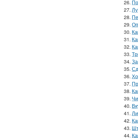
26.
По
27.
Лу
28.
Пе
29.
Оп
30.
Ка
31.
Ка
32.
Ка
33.
Тр
34.
За
35.
Сд
36.
Хо
37.
Пр
38.
Ка
39.
Чи
40.
Вк
41.
Ли
42.
Ка
43.
Шт
44.
Ка