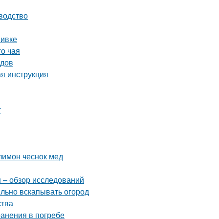
водство
вивке
го чая
одов
ая инструкция
т
лимон чеснок мед
н – обзор исследований
ильно вскапывать огород
ства
ранения в погребе