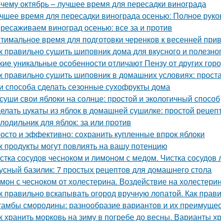
чему октябрь – лучшее время для пересадки винограда
чшее время для пересадки винограда осенью: Полное руко
ресаживаем виноград осенью: все за и против
тимальное время для подготовки черенков к весенней при
к правильно сушить шиповник дома для вкусного и полезно
кие уникальные особенности отличают Пензу от других гор
к правильно сушить шиповник в домашних условиях: прост
и способа сделать сезонные сухофрукты дома
суши свои яблоки на солнце: простой и экологичный способ
елать цукаты из яблок в домашней сушилке: простой рецеп
лодильник для яблок: за или против
осто и эффективно: сохранить купленные впрок яблоки
к продукты могут повлиять на вашу потенцию
стка сосудов чесноком и лимоном с медом. Чистка сосудов 
усный базилик: 7 простых рецептов для домашнего стола
мон с чесноком от холестерина. Воздействие на холестери
к правильно вскапывать огород вручную лопатой. Как прав
амбы смородины: разнообразие вариантов и их преимуще
к хранить морковь на зиму в погребе до весны. Варианты х