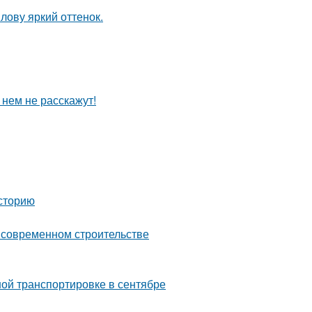
лову яркий оттенок.
 нем не расскажут!
сторию
о современном строительстве
ой транспортировке в сентябре