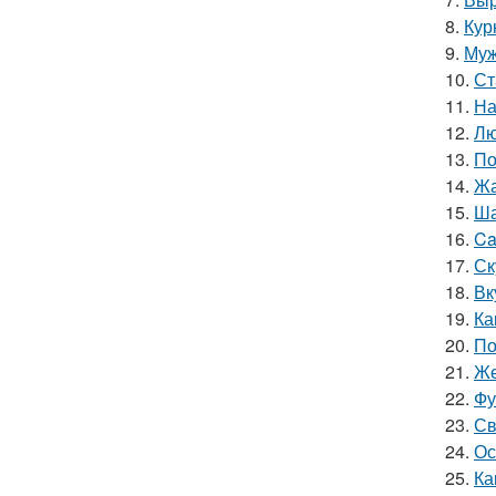
8.
Кур
9.
Муж
10.
Ст
11.
На
12.
Лю
13.
По
14.
Жа
15.
Ша
16.
Ca
17.
Ск
18.
Вк
19.
Ка
20.
По
21.
Же
22.
Фу
23.
Св
24.
Ос
25.
Ка