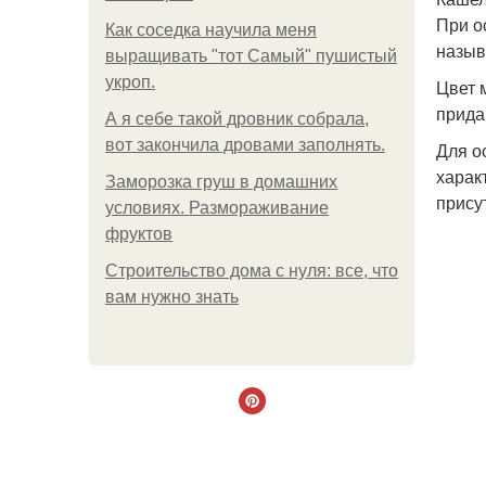
При о
Как соседка научила меня
назыв
выращивать "тот Самый" пушистый
укроп.
Цвет 
прида
А я себе такой дровник собрала,
вот закончила дровами заполнять.
Для о
харак
Заморозка груш в домашних
прису
условиях. Размораживание
фруктов
Строительство дома с нуля: все, что
вам нужно знать