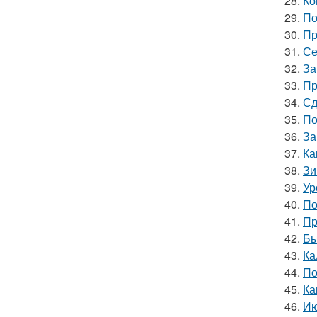
28.
Ко
29.
По
30.
Пр
31.
Се
32.
За
33.
Пр
34.
Сд
35.
По
36.
За
37.
Ка
38.
Зи
39.
Ур
40.
По
41.
Пр
42.
Бы
43.
Ка
44.
По
45.
Ка
46.
Ию