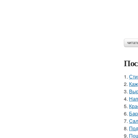
читат
Пос
1.
Сти
2.
Каж
3.
Выр
4.
Нап
5.
Кра
6.
Бap
7.
Caл
8.
Под
9.
Пош