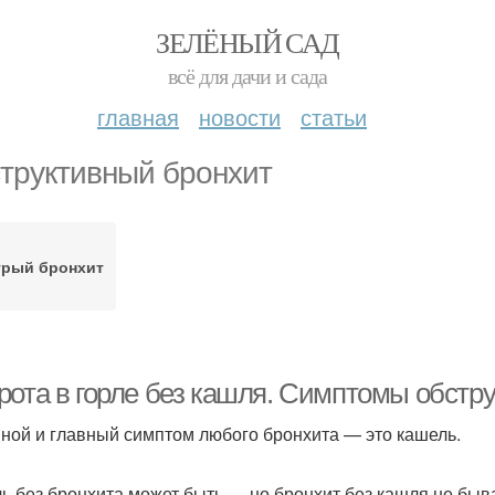
ЗЕЛЁНЫЙ САД
всё для дачи и сада
главная
новости
статьи
труктивный бронхит
трый бронхит
рота в горле без кашля. Симптомы обстру
ной и главный симптом любого бронхита — это кашель.
ь без бронхита может быть — но бронхит без кашля не быва