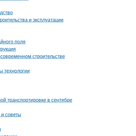
одство
роительства и эксплуатации
айного поля
трукция
о современном строительстве
ы технологии
ой транспортировке в сентябре
 и советы
я