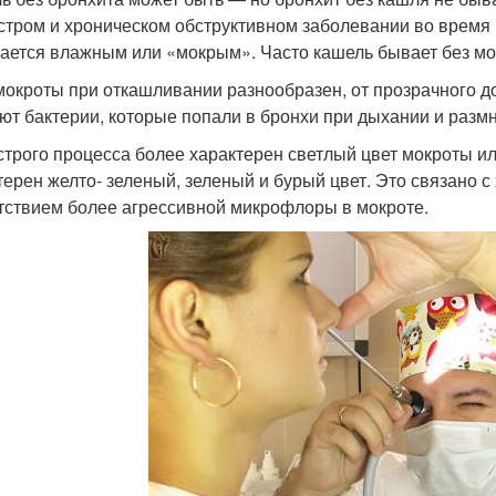
стром и хроническом обструктивном заболевании во время
ается влажным или «мокрым». Часто кашель бывает без мо
мокроты при откашливании разнообразен, от прозрачного до 
ют бактерии, которые попали в бронхи при дыхании и разм
строго процесса более характерен светлый цвет мокроты и
терен желто- зеленый, зеленый и бурый цвет. Это связано 
тствием более агрессивной микрофлоры в мокроте.