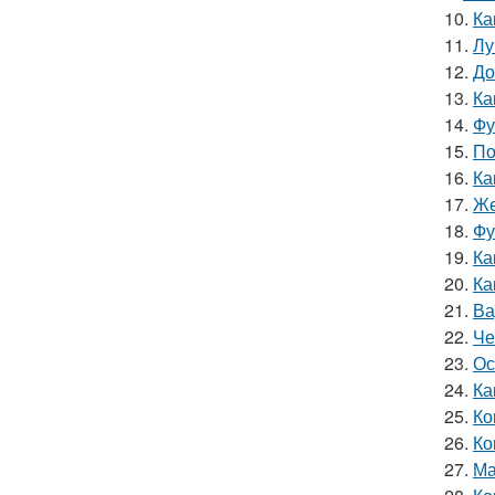
10.
Ка
11.
Лу
12.
До
13.
Ка
14.
Фу
15.
По
16.
Ка
17.
Же
18.
Фу
19.
Ка
20.
Ка
21.
Ва
22.
Че
23.
Ос
24.
Ка
25.
Ко
26.
Ко
27.
Ма