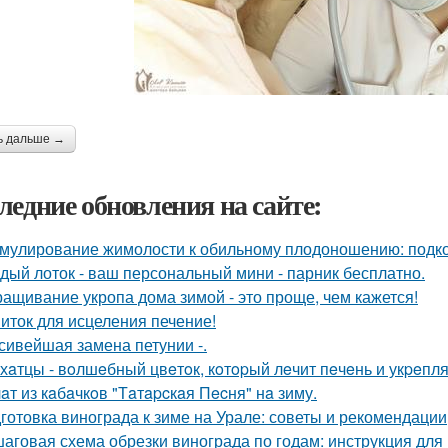
ь дальше →
ледние обновления на сайте:
мулирование жимолости к обильному плодоношению: подко
дый лоток - ваш персональный мини - парник бесплатно.
ащивание укропа дома зимой - это проще, чем кажется!
иток для исцеления печение!
сивейшая замена петунии -.
хaтцы - вoлшeбный цвeтoк, кoтopый лeчит пeчeнь и укpeпля
aт из кaбaчкoв "Тaтapcкaя Пecня" нa зиму.
готовка винограда к зиме на Урале: советы и рекомендации
аговая схема обрезки винограда по годам: инструкция дл