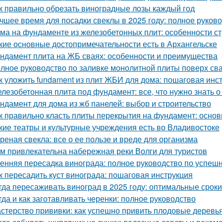
к правильно обрезать виноградные лозы каждый год
чшее время для посадки свеклы в 2025 году: полное руков
ма на фундаменте из железобетонных плит: особенности ст
кие основные достопримечательности есть в Архангельске
ндамент плита на ЖБ сваях: особенности и преимущества
лное руководство по заливке монолитной плиты поверх св
к уложить fundament из плит ЖБИ для дома: пошаговая инс
лезобетонная плита под фундамент: все, что нужно знать 
ндамент для дома из жб панелей: выбор и строительство
к правильно класть плиты перекрытия на фундамент: основ
кие театры и культурные учреждения есть во Владивостоке
реная свекла: все о ее пользе и вреде для организма
м привлекательна набережная реки Волги для туристов
енняя пересадка винограда: полное руководство по успешн
к пересадить куст винограда: пошаговая инструкция
гда пересаживать виноград в 2025 году: оптимальные сроки
гда и как заготавливать черенки: полное руководство
стерство прививки: как успешно привить плодовые деревь