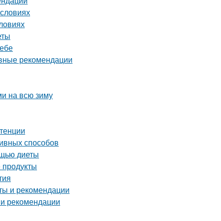
ендации
условиях
словиях
еты
ребе
овные рекомендации
ми на всю зиму
отенции
ивных способов
ощью диеты
 продукты
тия
оты и рекомендации
 и рекомендации