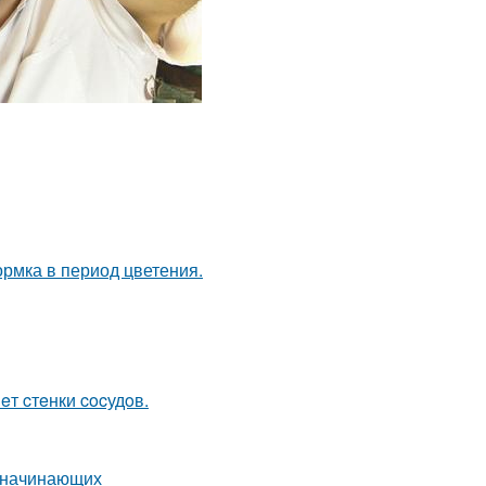
рмка в период цветения.
eт cтeнки cocудoв.
я начинающих