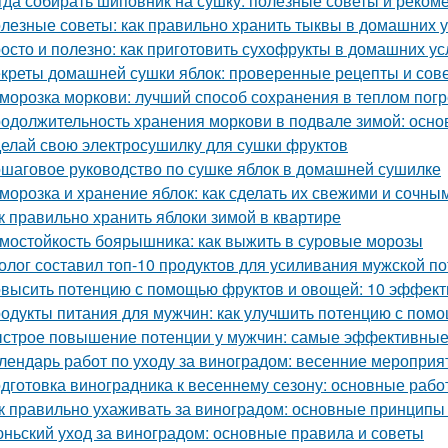
гда собирать шиповник на сушку: полезные советы и реком
лезные советы: как правильно хранить тыквы в домашних 
осто и полезно: как приготовить сухофрукты в домашних у
креты домашней сушки яблок: проверенные рецепты и сов
морозка моркови: лучший способ сохранения в теплом пог
одолжительность хранения моркови в подвале зимой: осн
елай свою электросушилку для сушки фруктов
шаговое руководство по сушке яблок в домашней сушилке
морозка и хранение яблок: как сделать их свежими и сочны
к правильно хранить яблоки зимой в квартире
мостойкость боярышника: как выжить в суровые морозы
олог составил топ-10 продуктов для усиливания мужской п
высить потенцию с помощью фруктов и овощей: 10 эффект
одукты питания для мужчин: как улучшить потенцию с пом
строе повышение потенции у мужчин: самые эффективные
лендарь работ по уходу за виноградом: весенние мероприя
дготовка виноградника к весеннему сезону: основные раб
к правильно ухаживать за виноградом: основные принципы
ньский уход за виноградом: основные правила и советы