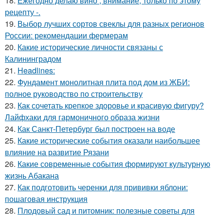
18.
Ежегодно делаю вино , внимание, только по этому
рецепту -.
19.
Выбор лучших сортов свеклы для разных регионов
России: рекомендации фермерам
20.
Какие исторические личности связаны с
Калининградом
21.
Headlines:
22.
Фундамент монолитная плита под дом из ЖБИ:
полное руководство по строительству
23.
Как сочетать крепкое здоровье и красивую фигуру?
Лайфхаки для гармоничного образа жизни
24.
Как Санкт-Петербург был построен на воде
25.
Какие исторические события оказали наибольшее
влияние на развитие Рязани
26.
Какие современные события формируют культурную
жизнь Абакана
27.
Как подготовить черенки для прививки яблони:
пошаговая инструкция
28.
Плодовый сад и питомник: полезные советы для