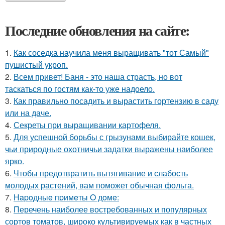
Последние обновления на сайте:
1.
Как соседка научила меня выращивать "тот Самый"
пушистый укроп.
2.
Всем привет! Баня - это наша страсть, но вот
таскаться по гостям как-то уже надоело.
3.
Как правильно посадить и вырастить гортензию в саду
или на даче.
4.
Секреты при выращивании картофеля.
5.
Для успешной борьбы с грызунами выбирайте кошек,
чьи природные охотничьи задатки выражены наиболее
ярко.
6.
Чтобы предотвратить вытягивание и слабость
молодых растений, вам поможет обычная фольга.
7.
Нapoдныe пpимeты O дoмe:
8.
Перечень наиболее востребованных и популярных
сортов томатов, широко культивируемых как в частных