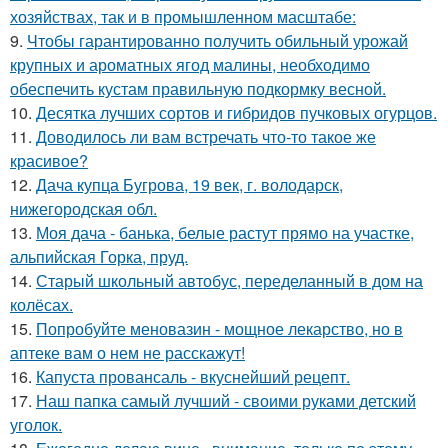
хозяйствах, так и в промышленном масштабе:
9.
Чтобы гарантированно получить обильный урожай
крупных и ароматных ягод малины, необходимо
обеспечить кустам правильную подкормку весной.
10.
Десятка лучших сортов и гибридов пучковых огурцов.
11.
Доводилось ли вам встречать что-то такое же
красивое?
12.
Дача купца Бугрова, 19 век, г. володарск,
нижегородская обл.
13.
Моя дача - банька, белые растут прямо на участке,
альпийская Горка, пруд.
14.
Старый школьный автобус, переделанный в дом на
колёсах.
15.
Попробуйте меновазин - мощное лекарство, но в
аптеке вам о нем не расскажут!
16.
Капуста провансаль - вкуснейший рецепт.
17.
Наш папка самый лучший - своими руками детский
уголок.