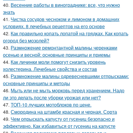
40.
Весенние работы в винограднике: все, что нужно
знать
41.
Чистка сосудов чесноком и лимоном в домашних
условиях. 8 лечебных рецептов на его основе
42.
Как правильно копать лопатой на грядках. Как копать
огород без мозолей?
43.
Размножение ремонтантной малины черенками
осенью и весной: основные принципы и приемы
44.
Как личинки моли помогут снизить уровень
холестерина. Лечебные свойства и состав
45.
Размножение малины одревесневшими отпрысками:
основные принципы и методы
46.
Мыть или не мыть морковь перед хранением. Надо
ли это делать после уборки урожая или нет?
47.
ТОП-10 лучших мотоблоков по цене.
48.
Смородина на штамбе красная и черная. Сорта
49.
Чем опрыскать капусту от гусениц безопасно и
эффективно. Как избавиться от гусениц на капусте