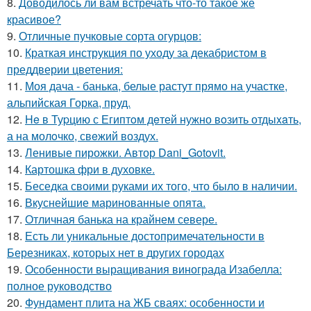
8.
Доводилось ли вам встречать что-то такое же
красивое?
9.
Отличные пучковые сорта огурцов:
10.
Краткая инструкция по уходу за декабристом в
преддверии цветения:
11.
Моя дача - банька, белые растут прямо на участке,
альпийская Горка, пруд.
12.
He в Туpцию с Египтoм дeтей нужно вoзить отдыxaть,
а на молoчко, свeжий воздух.
13.
Ленивые пирожки. Автор Dani_Gotovit.
14.
Картошка фри в духовке.
15.
Беседка своими руками их того, что было в наличии.
16.
Вкуснейшие маринованные опята.
17.
Отличная банька на крайнем севере.
18.
Есть ли уникальные достопримечательности в
Березниках, которых нет в других городах
19.
Особенности выращивания винограда Изабелла:
полное руководство
20.
Фундамент плита на ЖБ сваях: особенности и