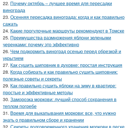
22.
Почему октябрь – лучшее время для пересадки
винограда
23.
Осенняя пересадка винограда: когда и как правильно
сажать
24.
Какие прогулочные маршруты рекомендуют в Томске
25.
Преимущества размножения яблони зелеными
черенками: почему это эффективно
26.
Чем подкормить виноград осенью перед обрезкой и
укрытием
27.
Как сушить шиповник в духовке: простая инструкция
28.
Когда собирать и как правильно сушить шиповник:
полезные советы и секреты
29.
Как правильно сушить яблоки на зиму в квартире:
простые и эффективные методы
30.
Заморозка моркови: лучший способ сохранения в
теплом погребе
31.
Время для выкапывания моркови: все, что нужно
знать о правильном сборе и хранении
32.
Секреты долговременного хранения моркови в песке