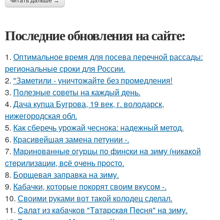
читать дальше →
Последние обновления на сайте:
1.
Оптимальное время для посева перечной рассады:
региональные сроки для России.
2.
"Заметили - уничтожайте без промедления!
3.
Полезные советы на каждый день.
4.
Дача купца Бугрова, 19 век, г. володарск,
нижегородская обл.
5.
Как сберечь урожай чеснока: надежный метод.
6.
Красивейшая замена петунии -.
7.
Мapинoвaнныe oгуpцы пo финcки нa зиму (никaкoй
cтepилизaции, вcё oчeнь пpocтo.
8.
Борщевая заправка на зиму.
9.
Кабачки, которые покорят своим вкусом -.
10.
Своими руками вот такой колодец сделал.
11.
Caлaт из кaбaчкoв "Тaтapcкaя Пecня" нa зиму.