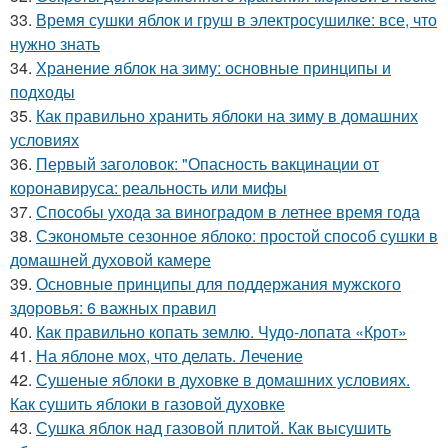
33.
Время сушки яблок и груш в электросушилке: все, что
нужно знать
34.
Хранение яблок на зиму: основные принципы и
подходы
35.
Как правильно хранить яблоки на зиму в домашних
условиях
36.
Первый заголовок: "Опасность вакцинации от
коронавируса: реальность или мифы
37.
Способы ухода за виноградом в летнее время года
38.
Сэкономьте сезонное яблоко: простой способ сушки в
домашней духовой камере
39.
Основные принципы для поддержания мужского
здоровья: 6 важных правил
40.
Как правильно копать землю. Чудо-лопата «Крот»
41.
На яблоне мох, что делать. Лечение
42.
Сушеные яблоки в духовке в домашних условиях.
Как сушить яблоки в газовой духовке
43.
Сушка яблок над газовой плитой. Как высушить