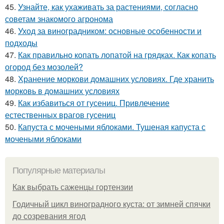
45.
Узнайте, как ухаживать за растениями, согласно
советам знакомого агронома
46.
Уход за виноградником: основные особенности и
подходы
47.
Как правильно копать лопатой на грядках. Как копать
огород без мозолей?
48.
Хранение моркови домашних условиях. Где хранить
морковь в домашних условиях
49.
Как избавиться от гусениц. Привлечение
естественных врагов гусениц
50.
Капуста с мочеными яблоками. Тушеная капуста с
мочеными яблоками
Популярные материалы
Как выбрать саженцы гортензии
Годичный цикл виноградного куста: от зимней спячки
до созревания ягод