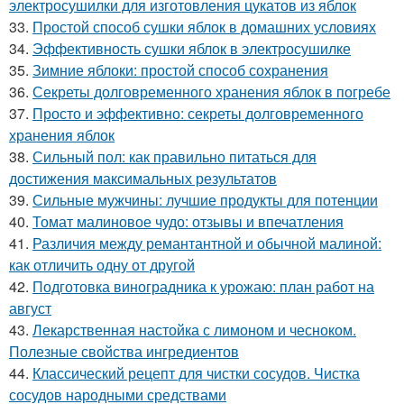
электросушилки для изготовления цукатов из яблок
33.
Простой способ сушки яблок в домашних условиях
34.
Эффективность сушки яблок в электросушилке
35.
Зимние яблоки: простой способ сохранения
36.
Секреты долговременного хранения яблок в погребе
37.
Просто и эффективно: секреты долговременного
хранения яблок
38.
Сильный пол: как правильно питаться для
достижения максимальных результатов
39.
Сильные мужчины: лучшие продукты для потенции
40.
Томат малиновое чудо: отзывы и впечатления
41.
Различия между ремантантной и обычной малиной:
как отличить одну от другой
42.
Подготовка виноградника к урожаю: план работ на
август
43.
Лекарственная настойка с лимоном и чесноком.
Полезные свойства ингредиентов
44.
Классический рецепт для чистки сосудов. Чистка
сосудов народными средствами