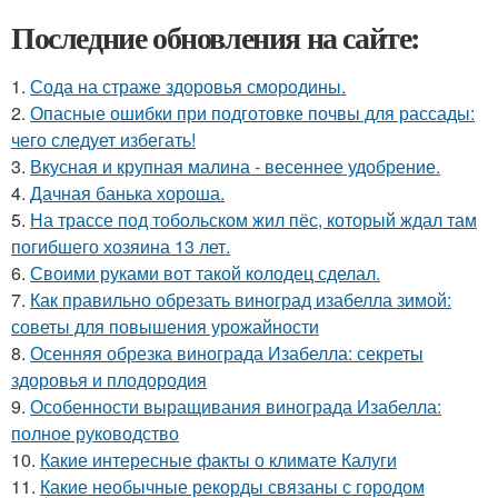
Последние обновления на сайте:
1.
Сода на страже здоровья смородины.
2.
Опасные ошибки при подготовке почвы для рассады:
чего следует избегать!
3.
Вкусная и крупная малина - весеннее удобрение.
4.
Дачная банька хороша.
5.
На трассе под тобольском жил пёс, который ждал там
погибшего хозяина 13 лет.
6.
Своими руками вот такой колодец сделал.
7.
Как правильно обрезать виноград изабелла зимой:
советы для повышения урожайности
8.
Осенняя обрезка винограда Изабелла: секреты
здоровья и плодородия
9.
Особенности выращивания винограда Изабелла:
полное руководство
10.
Какие интересные факты о климате Калуги
11.
Какие необычные рекорды связаны с городом