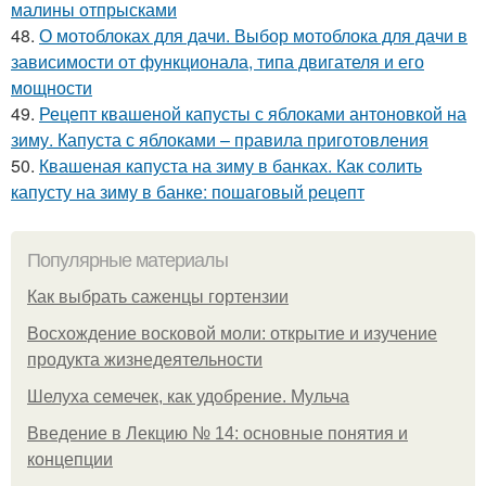
малины отпрысками
48.
О мотоблоках для дачи. Выбор мотоблока для дачи в
зависимости от функционала, типа двигателя и его
мощности
49.
Рецепт квашеной капусты с яблоками антоновкой на
зиму. Капуста с яблоками – правила приготовления
50.
Квашеная капуста на зиму в банках. Как солить
капусту на зиму в банке: пошаговый рецепт
Популярные материалы
Как выбрать саженцы гортензии
Восхождение восковой моли: открытие и изучение
продукта жизнедеятельности
Шелуха семечек, как удобрение. Мульча
Введение в Лекцию № 14: основные понятия и
концепции