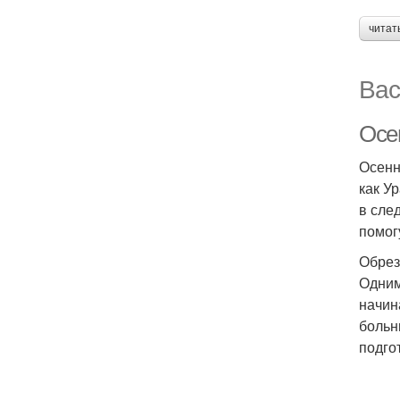
читат
Вас
Осен
Осенн
как У
в сле
помог
Обрез
Одним
начин
больн
подгот