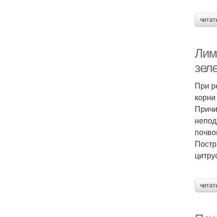
читат
Лим
зел
При р
корни
Причи
непод
почво
Постр
цитру
читат