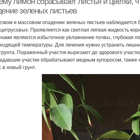
му лимон сбрасывает листья и цветки, ч
дение зеленых листьев
езком и массовом опадении зеленых листьев наблюдается 
 цитрусовых. Проявляется как светлая липкая жидкость кор
нами являются избыточное увлажнение почвы, глубокая по
ходящей температуры. Для лечения нужно устранить лишний
грунта. Пораженный участок вырезают до здорового участк
адавшие участки обрабатывают медным купоросом, также 
с в новый грунт.