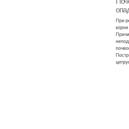
Поче
опа
При р
корни
Причи
непод
почво
Постр
цитру