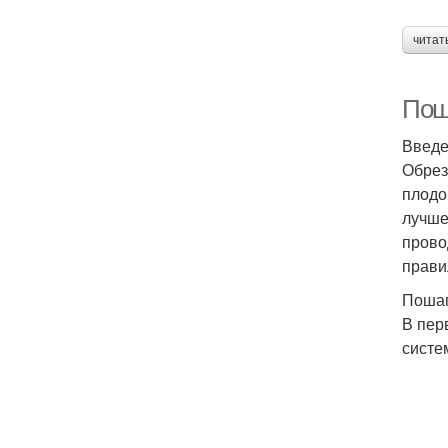
читат
Пош
Введ
Обрез
плодо
лучше
прово
прави
Пошаг
В пер
систе