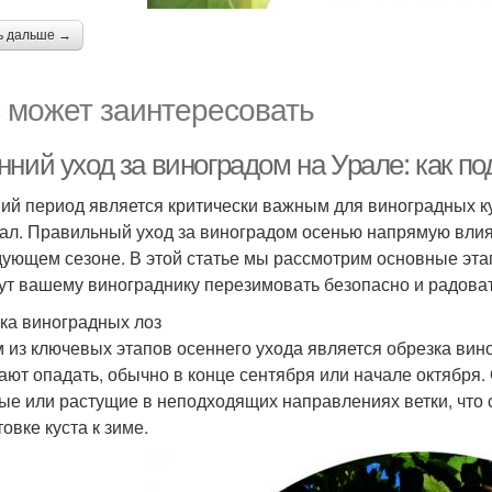
ь дальше →
 может заинтересовать
ний уход за виноградом на Урале: как по
ий период является критически важным для виноградных ку
рал. Правильный уход за виноградом осенью напрямую вли
дующем сезоне. В этой статье мы рассмотрим основные эта
ут вашему винограднику перезимовать безопасно и радова
ка виноградных лоз
 из ключевых этапов осеннего ухода является обрезка виног
ают опадать, обычно в конце сентября или начале октября.
ые или растущие в неподходящих направлениях ветки, что
овке куста к зиме.