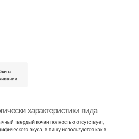
бки в
живании
огически характеристики вида
ычный твердый кочан полностью отсутствует,
цифического вкуса, в пищу используются как в