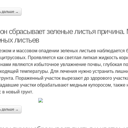
ь дальше →
он сбрасывает зеленые листья причина. 
еных листьев
езком и массовом опадении зеленых листьев наблюдается 
 цитрусовых. Проявляется как светлая липкая жидкость кор
нами являются избыточное увлажнение почвы, глубокая по
ходящей температуры. Для лечения нужно устранить лишний
грунта. Пораженный участок вырезают до здорового участк
адавшие участки обрабатывают медным купоросом, также 
с в новый грунт.
ь дальше →