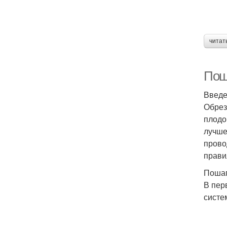
читат
Пош
Введ
Обрез
плодо
лучше
прово
прави
Пошаг
В пер
систе