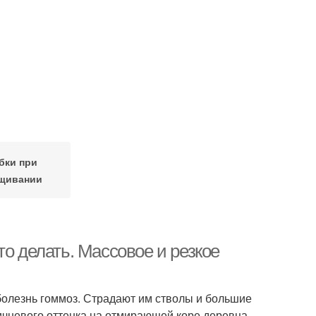
бки при
щивании
то делать. Массовое и резкое
болезнь гоммоз. Страдают им стволы и большие
ичневого оттенка на отмирающей коре деревца.