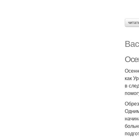
читат
Вас
Осен
Осенн
как У
в сле
помог
Обрез
Одним
начин
больн
подгот