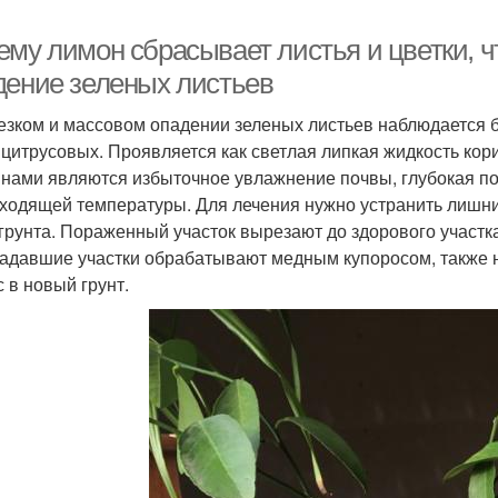
му лимон сбрасывает листья и цветки, ч
дение зеленых листьев
езком и массовом опадении зеленых листьев наблюдается 
 цитрусовых. Проявляется как светлая липкая жидкость кор
нами являются избыточное увлажнение почвы, глубокая по
ходящей температуры. Для лечения нужно устранить лишний
грунта. Пораженный участок вырезают до здорового участк
адавшие участки обрабатывают медным купоросом, также 
с в новый грунт.