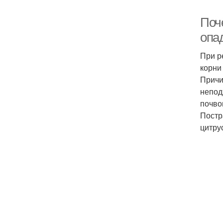
Поче
опа
При р
корни
Причи
непод
почво
Постр
цитру