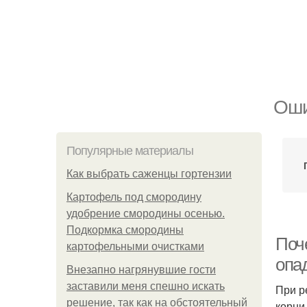
Оши
Популярные материалы
Как выбрать саженцы гортензии
Картофель под смородину
удобрение смородины осенью.
Подкормка смородины
Поче
картофельными очистками
опа
Внезапно нагрянувшие гости
заставили меня спешно искать
При р
решение, так как на обстоятельный
корни