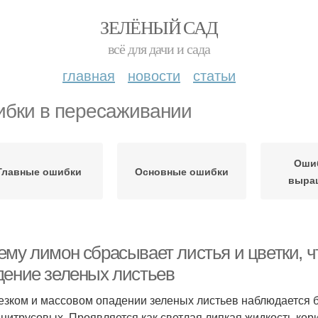
ЗЕЛЁНЫЙ САД
всё для дачи и сада
главная
новости
статьи
бки в пересаживании
Оши
Главные ошибки
Основные ошибки
выра
му лимон сбрасывает листья и цветки, ч
дение зеленых листьев
езком и массовом опадении зеленых листьев наблюдается 
 цитрусовых. Проявляется как светлая липкая жидкость кор