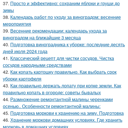
37.
Просто и эффективно: сохраним яблоки и груши до
зимы
38.
Календарь работ по уходу за виноградом: весенние
мероприятия
39.
Весенние рекомендации: календарь ухода за
виноградом на ближайшие 3 месяца
40.
Подготовка виноградника к уборке: последние десять
дней июля 2024 года
41.
Классический рецепт для чистки сосудов. Чистка
сосудов народными средствами
42.
Как копать картошку правильно. Как выбрать срок
уборки картофеля
43.
Как правильно держать лопату при копке земли. Как
правильно копать в огороде: советы бывалых
44.
Размножение ремонтантной малины черенками
осенью.. Особенности ремонтантной малины:
45.
Подготовка моркови к хранению на зиму. Подготовка
46.
Хранение моркови домашних условиях. Где хранить
морковь в домашних условиях