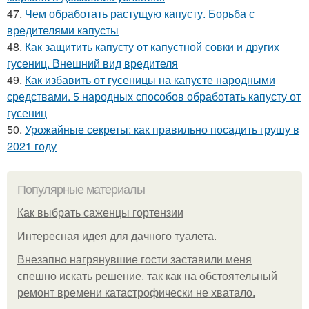
47.
Чем обработать растущую капусту. Борьба с
вредителями капусты
48.
Как защитить капусту от капустной совки и других
гусениц. Внешний вид вредителя
49.
Как избавить от гусеницы на капусте народными
средствами. 5 народных способов обработать капусту от
гусениц
50.
Урожайные секреты: как правильно посадить грушу в
2021 году
Популярные материалы
Как выбрать саженцы гортензии
Интересная идея для дачного туалета.
Внезапно нагрянувшие гости заставили меня
спешно искать решение, так как на обстоятельный
ремонт времени катастрофически не хватало.