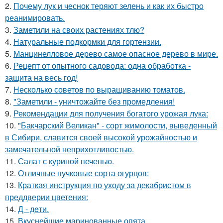
2.
Почему лук и чеснок теряют зелень и как их быстро
реанимировать.
3.
Заметили на своих растениях тлю?
4.
Натуральные подкормки для гортензии.
5.
Манцинелловое дерево самое опасное дерево в мире.
6.
Рецепт от опытного садовода: одна обработка -
защита на весь год!
7.
Несколько советов по выращиванию томатов.
8.
"Заметили - уничтожайте без промедления!
9.
Рекомендации для получения богатого урожая лука:
10.
"Бакчарский Великан" - сорт жимолости, выведенный
в Сибири, славится своей высокой урожайностью и
замечательной неприхотливостью.
11.
Салат с куриной печенью.
12.
Отличные пучковые сорта огурцов:
13.
Краткая инструкция по уходу за декабристом в
преддверии цветения:
14.
Д - дeти.
15.
Вкуснейшие маринованные опята.