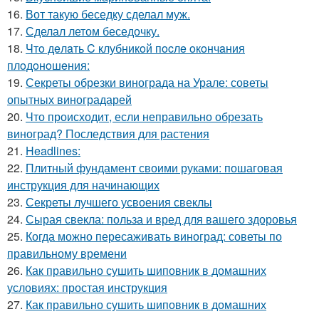
16.
Вот такую беседку сделал муж.
17.
Сделал летом беседочку.
18.
Чтo дeлaть C клубникoй пocлe oкoнчaния
плoдoнoшeния:
19.
Секреты обрезки винограда на Урале: советы
опытных виноградарей
20.
Что происходит, если неправильно обрезать
виноград? Последствия для растения
21.
Headlines:
22.
Плитный фундамент своими руками: пошаговая
инструкция для начинающих
23.
Секреты лучшего усвоения свеклы
24.
Сырая свекла: польза и вред для вашего здоровья
25.
Когда можно пересаживать виноград: советы по
правильному времени
26.
Как правильно сушить шиповник в домашних
условиях: простая инструкция
27.
Как правильно сушить шиповник в домашних