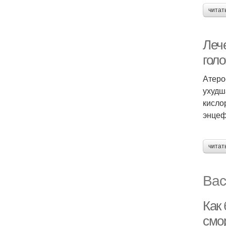
читат
Леч
голо
Атеро
ухудш
кисло
энцеф
читат
Вас
Как
смо