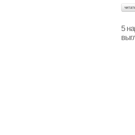
читат
5 на
выгл