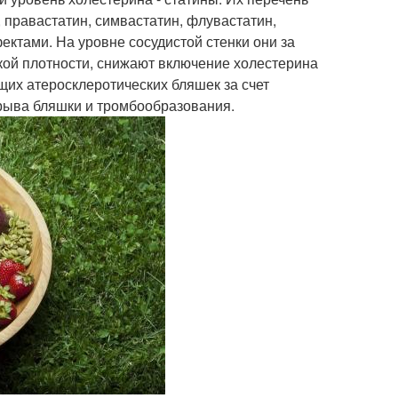
 правастатин, симвастатин, флувастатин,
ктами. На уровне сосудистой стенки они за
кой плотности, снижают включение холестерина
щих атеросклеротических бляшек за счет
зрыва бляшки и тромбообразования.