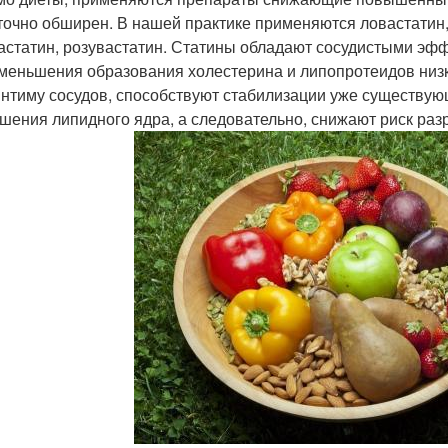
точно обширен. В нашей практике применяются ловастатин,
астатин, розувастатин. Статины обладают сосудистыми эффе
уменьшения образования холестерина и липопротеидов низ
интиму сосудов, способствуют стабилизации уже существую
шения липидного ядра, а следовательно, снижают риск ра