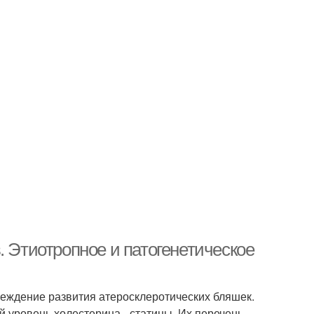
. Этиотропное и патогенетическое
еждение развития атеросклеротических бляшек.
ровень холестерина - статины. Их перечень