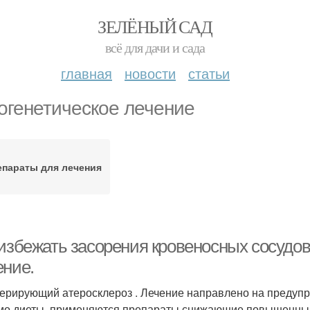
ЗЕЛЁНЫЙ САД
всё для дачи и сада
главная
новости
статьи
огенетическое лечение
епараты для лечения
 избежать засорения кровеносных сосудов
ение.
ерирующий атеросклероз . Лечение направлено на предупр
о диеты, применяются препараты снижающие повышенный у