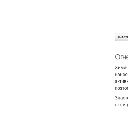
читат
Огн
Химич
нанес
актив
поэто
Знает
с птиц