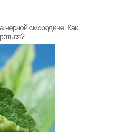
а черной смородине. Как
ороться?