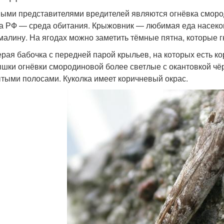
ыми представителями вредителей являются огнёвка сморо
а РФ — среда обитания. Крыжовник — любимая еда насеко
малину. На ягодах можно заметить тёмные пятна, которые г
ерая бабочка с передней парой крыльев, на которых есть 
шки огнёвки смородиновой более светлые с окантовкой чё
тыми полосами. Куколка имеет коричневый окрас.