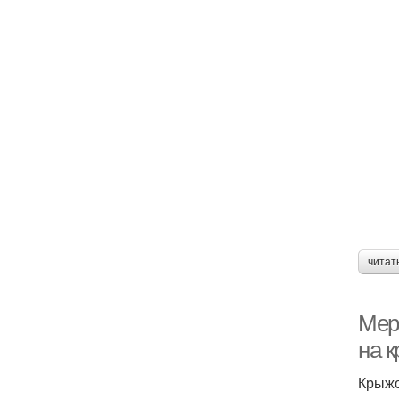
читат
Мер
на 
Крыжо