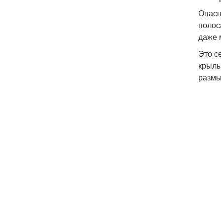
Опасн
полос
даже 
Это с
крылы
размы