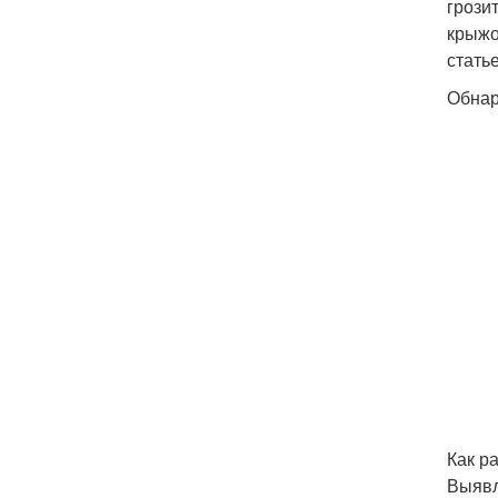
грози
крыжо
статье
Обнар
Как р
Выявл