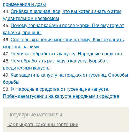
применения и дозы
44.
Огнёвка пчелиная: все, что вы хотели знать о этом
удивительном насекомом
45.
Почему горчат кабачки после жарки. Почему горчат
кабачки, причины
46.
Способы хранения моркови на зиму. Как сохранить
морковь на зиму
47.
Чем и как обработать капусту. Народные средства
48.
Чем обработать растущую капусту. Борьба с
вредителями капусты
49.
Как защитить капусту на грядках от гусениц. Способы
борьбы
50.
ᐉ Народные средства от гусениц на капусте.
Побеждаем гусениц на капусте народными средства
Популярные материалы
Как выбрать саженцы гортензии