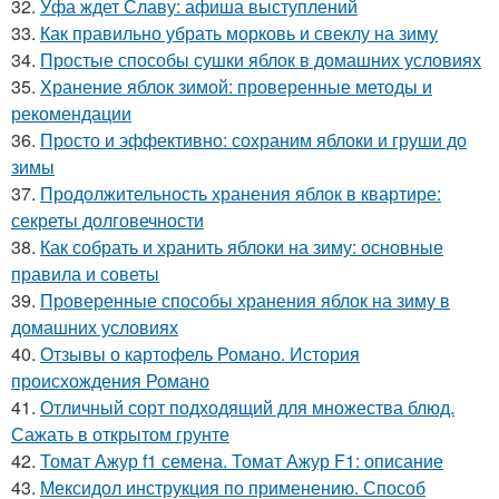
32.
Уфа ждет Славу: афиша выступлений
33.
Как правильно убрать морковь и свеклу на зиму
34.
Простые способы сушки яблок в домашних условиях
35.
Хранение яблок зимой: проверенные методы и
рекомендации
36.
Просто и эффективно: сохраним яблоки и груши до
зимы
37.
Продолжительность хранения яблок в квартире:
секреты долговечности
38.
Как собрать и хранить яблоки на зиму: основные
правила и советы
39.
Проверенные способы хранения яблок на зиму в
домашних условиях
40.
Отзывы о картофель Романо. История
происхождения Романо
41.
Отличный сорт подходящий для множества блюд.
Сажать в открытом грунте
42.
Томат Ажур f1 семена. Томат Ажур F1: описание
43.
Мексидол инструкция по применению. Способ