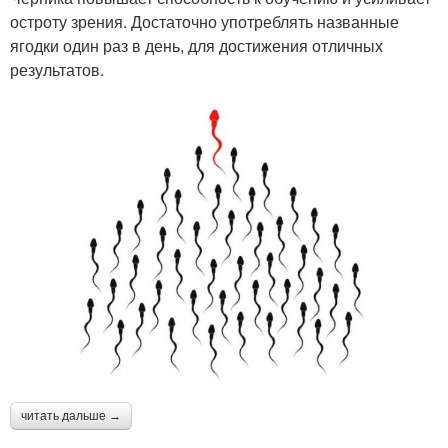
остроту зрения. Достаточно употреблять названные
ягодки один раз в день, для достижения отличных
результатов.
читать дальше →