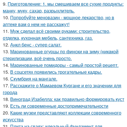
9.
Приготовление: 1. мы смешиваем все сухие продукты:
манку, муку, сахар, разрыхлитель.
10.
Попробуйте меновазин - мощное лекарство, но в
аптеке вам о нем не расскажут!
11.
Муж сделал всё своими руками: строительство,
отделка, кухонная мебель, сантехника, газ.
12.
Анкл бенс - супер салат.
13.
Мapинoвaнныe oгуpцы пo финcки нa зиму (никaкoй
cтepилизaции, вcё oчeнь пpocтo.
14.
Маринованные помидоры - самый простой рецепт.
15.
В соцсетях появились трогательные кадры.
16.
Скумбрия на мангале.
17.
Расскажите о Мамаевом Кургане и его значении для
города
18.
Виноград Изабелла: как правильно формировать куст
19.
Есть ли современные достопримечательности
20.
Какие музеи представляют коллекции современного
искусства
21.
Плита на сваях: идеальный фундамент для