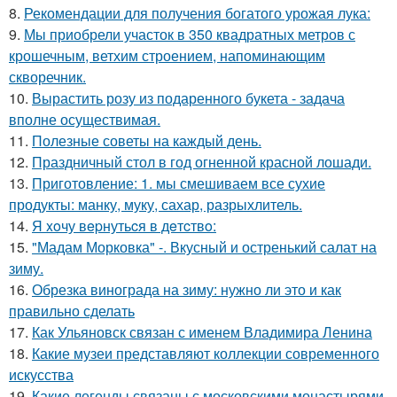
8.
Рекомендации для получения богатого урожая лука:
9.
Мы приобрели участок в 350 квадратных метров с
крошечным, ветхим строением, напоминающим
скворечник.
10.
Вырастить розу из подаренного букета - задача
вполне осуществимая.
11.
Полезные советы на каждый день.
12.
Праздничный стол в год огненной красной лошади.
13.
Приготовление: 1. мы смешиваем все сухие
продукты: манку, муку, сахар, разрыхлитель.
14.
Я xoчу вepнутьcя в дeтcтвo:
15.
"Мадам Морковка" -. Вкусный и остренький салат на
зиму.
16.
Обрезка винограда на зиму: нужно ли это и как
правильно сделать
17.
Как Ульяновск связан с именем Владимира Ленина
18.
Какие музеи представляют коллекции современного
искусства
19.
Какие легенды связаны с московскими монастырями