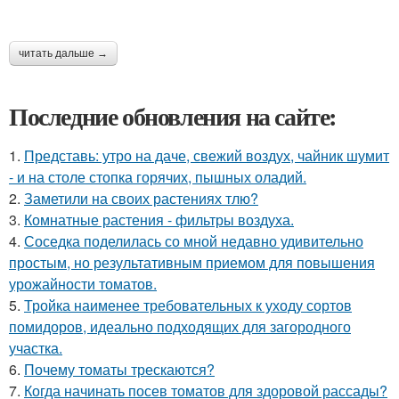
читать дальше →
Последние обновления на сайте:
1.
Представь: утро на даче, свежий воздух, чайник шумит
- и на столе стопка горячих, пышных оладий.
2.
Заметили на своих растениях тлю?
3.
Комнатные растения - фильтры воздуха.
4.
Соседка поделилась со мной недавно удивительно
простым, но результативным приемом для повышения
урожайности томатов.
5.
Тройка наименее требовательных к уходу сортов
помидоров, идеально подходящих для загородного
участка.
6.
Почему томаты трескаются?
7.
Когда начинать посев томатов для здоровой рассады?