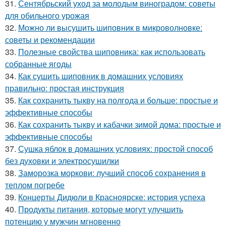
31.
Сентябрьский уход за молодым виноградом: советы
для обильного урожая
32.
Можно ли высушить шиповник в микроволновке:
советы и рекомендации
33.
Полезные свойства шиповника: как использовать
собранные ягоды
34.
Как сушить шиповник в домашних условиях
правильно: простая инструкция
35.
Как сохранить тыкву на полгода и больше: простые и
эффективные способы
36.
Как сохранить тыкву и кабачки зимой дома: простые и
эффективные способы
37.
Сушка яблок в домашних условиях: простой способ
без духовки и электросушилки
38.
Заморозка моркови: лучший способ сохранения в
теплом погребе
39.
Концерты Дидюли в Красноярске: история успеха
40.
Продукты питания, которые могут улучшить
потенцию у мужчин мгновенно