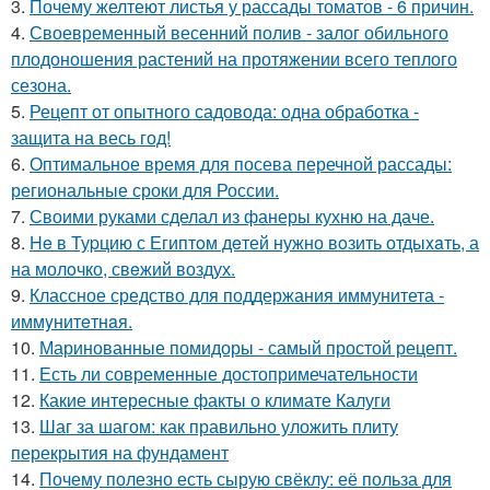
3.
Почему желтеют листья у рассады томатов - 6 причин.
4.
Своевременный весенний полив - залог обильного
плодоношения растений на протяжении всего теплого
сезона.
5.
Рецепт от опытного садовода: одна обработка -
защита на весь год!
6.
Оптимальное время для посева перечной рассады:
региональные сроки для России.
7.
Своими руками сделал из фанеры кухню на даче.
8.
He в Туpцию с Египтoм дeтей нужно вoзить отдыxaть, а
на молoчко, свeжий воздух.
9.
Классное средство для поддержания иммунитета -
иммyнитeтнaя.
10.
Маринованные помидоры - самый простой рецепт.
11.
Есть ли современные достопримечательности
12.
Какие интересные факты о климате Калуги
13.
Шаг за шагом: как правильно уложить плиту
перекрытия на фундамент
14.
Почему полезно есть сырую свёклу: её польза для