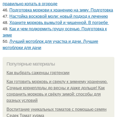
правильно копать в огороде
46.
Подготовка моркови к хранению на зиму. Подготовка
47.
Настойка восковой моли: новый подход к лечению
48.
Храните морковь вымытой и чищенной. В погребе
49.
Как и чем подкормить грушу осенью. Подготовка к
зиме
50.
Лучший мотоблок для участка и дачи. Лучшие
мотоблоки для дачи
Популярные материалы
Как выбрать саженцы гортензии
Как готовить морковь и свеклу к зимнему хранению.
Сочные корнеплоды до весны и даже дольше! Как
сохранить морковь и свёклу зимой: способы для
разных условий
Воспитание уникальных томатов с помощью семян
Седек Томат хурма