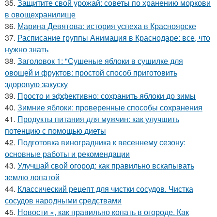
35.
Защитите свой урожай: советы по хранению моркови
в овощехранилище
36.
Марина Девятова: история успеха в Красноярске
37.
Расписание группы Анимация в Краснодаре: все, что
нужно знать
38.
Заголовок 1: "Сушеные яблоки в сушилке для
овощей и фруктов: простой способ приготовить
здоровую закуску
39.
Просто и эффективно: сохранить яблоки до зимы
40.
Зимние яблоки: проверенные способы сохранения
41.
Продукты питания для мужчин: как улучшить
потенцию с помощью диеты
42.
Подготовка виноградника к весеннему сезону:
основные работы и рекомендации
43.
Улучшай свой огород: как правильно вскапывать
землю лопатой
44.
Классический рецепт для чистки сосудов. Чистка
сосудов народными средствами
45.
Новости », как правильно копать в огороде. Как