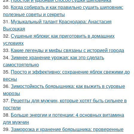
30.
Когда собирать и как правильно сушить шиповник:
полезные советы и секреты
31.
Музыкальный талант Краснодара: Анастасия
Высоцкая
32.
Сушеные яблоки: как приготовить в домашних
условиях
33.
Какие легенды и мифы связаны с историей города
34.
Зимнее хранение урожая: как это сделать
самостоятельно
35.
Просто и эффективно: сохранение яблок свежими до
весны
36.
Зимостойкость боярышника: как выжить в суровые
морозы
37.
Рецепты для мужчин, которые хотят быть сильнее в
постели
38.
Больше энергии и потенции: 4 основных витамина
для мужчин
39.
Заморозка и хранение боярышника: проверенные