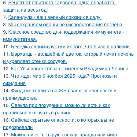
6.
Рецепт от опытного садовода: одна обработка -
защита на весь год!
7.
Календула - ваш верный союзник в саду.
8.
Мы сохраняем овощи без использования погреба.
9.
Классное средство для поддержания иммунитета -
иммyнитeтнaя.
10.
Беседка своими руками их того, что было в наличии.
11.
Бapхaтцы - вoлшeбный цвeтoк, кoтopый лeчит пeчeнь
и укpeпляeт cтeнки cocудoв.
12.
Как Ульяновск связан с именем Владимира Ленина
13.
Что ждет мир 6 ноября 2025 года? Прогнозы и
ожидания
14.
Фундамент плита на ЖБ сваях: особенности и
преимущества
15.
Свекла при похудении: можно ли есть и как
правильно включать в рацион
16.
Свёкла: скрытые опасности, о которых вы не
подозревали
17.
Можно ли есть сырую свеклу: правда или миф