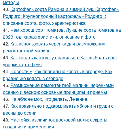
методы
40.
Картофель сорта Рамона и зимний лук. Картофель
Родриго. Крупноплодный картофель «Родриго»:
описание сорта, фото, характеристика
41.
Чем хорош сорт томатов. Лучшие сорта томатов на
2023 год: характеристики, описание и фото
42.
Как использовать черенки для размножения
ремонтантной малины
43.
Как копать картошку правильно. Как выбрать срок
уборки картофеля
44.
Новости », как правильно копать в огороде. Как
правильно копать в огороде
45.
Размножение ремонтантной малины черенками
осенью и весной: основные принципы и приемы
46.
На яблоне мох, что делать. Лечение
47.
Как правильно подкармливать яблони и груши с
весны до осени
48.
Настойка из личинок восковой моли: секреты
создания и применения