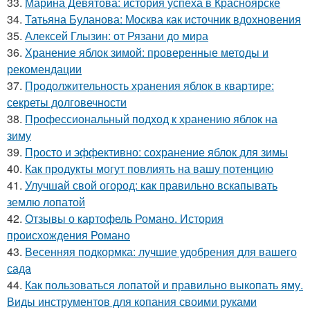
33.
Марина Девятова: история успеха в Красноярске
34.
Татьяна Буланова: Москва как источник вдохновения
35.
Алексей Глызин: от Рязани до мира
36.
Хранение яблок зимой: проверенные методы и
рекомендации
37.
Продолжительность хранения яблок в квартире:
секреты долговечности
38.
Профессиональный подход к хранению яблок на
зиму
39.
Просто и эффективно: сохранение яблок для зимы
40.
Как продукты могут повлиять на вашу потенцию
41.
Улучшай свой огород: как правильно вскапывать
землю лопатой
42.
Отзывы о картофель Романо. История
происхождения Романо
43.
Весенняя подкормка: лучшие удобрения для вашего
сада
44.
Как пользоваться лопатой и правильно выкопать яму.
Виды инструментов для копания своими руками