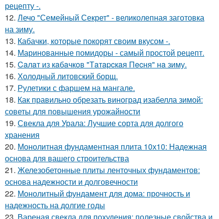
рецепту -.
12.
Лечо "Семейный Секрет" - великолепная заготовка
на зиму.
13.
Кабачки, которые покорят своим вкусом -.
14.
Маринованные помидоры - самый простой рецепт.
15.
Caлaт из кaбaчкoв "Тaтapcкaя Пecня" нa зиму.
16.
Холодный литовский борщ.
17.
Рулетики с фаршем на мангале.
18.
Как правильно обрезать виноград изабелла зимой:
советы для повышения урожайности
19.
Свекла для Урала: Лучшие сорта для долгого
хранения
20.
Монолитная фундаментная плита 10х10: Надежная
основа для вашего строительства
21.
Железобетонные плиты ленточных фундаментов:
основа надежности и долговечности
22.
Монолитный фундамент для дома: прочность и
надежность на долгие годы
23.
Вареная свекла для похудения: полезные свойства и