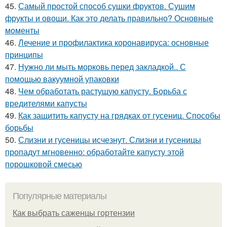
45.
Самый простой способ сушки фруктов. Сушим
фрукты и овощи. Как это делать правильно? Основные
моменты
46.
Лечение и профилактика коронавируса: основные
принципы
47.
Нужно ли мыть морковь перед закладкой.. С
помощью вакуумной упаковки
48.
Чем обработать растущую капусту. Борьба с
вредителями капусты
49.
Как защитить капусту на грядках от гусениц. Способы
борьбы
50.
Слизни и гусеницы исчезнут. Слизни и гусеницы
пропадут мгновенно: обработайте капусту этой
порошковой смесью
Популярные материалы
Как выбрать саженцы гортензии