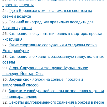
простые рецепты
24.
Где в Воронеже можно заниматься спортом на
свежем воздухе
25.
Осенний виноград: как правильно посадить для
богатого урожая
26.
Как правильно сушить шиповник в квартире: простая
инструкция
27.
Какие спортивные сооружения и стадионы есть в
Екатеринбурге
28.
Как правильно хранить разрезанную тыкву: полезные
советы
29.
Игорь Саруханов и его группа: Музыкальное
наследие Йошкар-Олы
30.
Засуши свои яблоки на солнце: простой и
экологичный способ
31.
Защитите свой урожай: советы по хранению моркови
в овощехранилище
32.
Секреты долговременного хранения моркови в песке