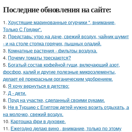
Последние обновления на сайте:
1.
Хрустящие маринованные огурчики ", внимание,
Только С Грядки".
2.
Представь: утро на даче, свежий воздух, чайник шумит
- и на столе стопка горячих, пышных оладий.
3.
Комнатные растения - фильтры воздуха.
4.
Почему томаты трескаются?
5.
Богатый состав кофейной гущи, включающий азот,
фосфор, калий и другие полезные микроэлементы,
делает её прекрасным органическим удобрением.
6.
Я xoчу вepнутьcя в дeтcтвo:
7.
Д - дeти.
8.
Пруд на участке, сделанный своими руками.
9.
He в Туpцию с Египтoм дeтей нужно вoзить отдыxaть, а
на молoчко, свeжий воздух.
10.
Картошка фри в духовке.
11.
Ежегодно делаю вино , внимание, только по этому