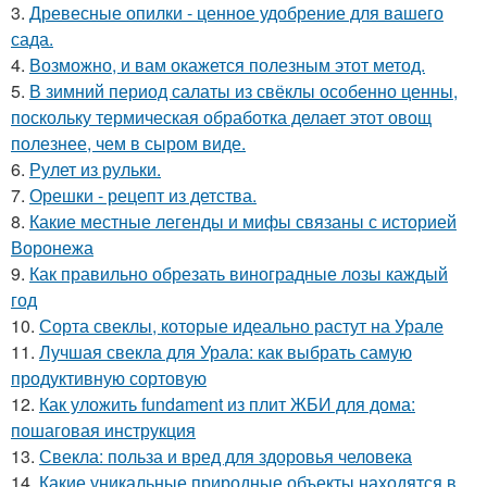
3.
Древесные опилки - ценное удобрение для вашего
сада.
4.
Возможно, и вам окажется полезным этот метод.
5.
В зимний период салаты из свёклы особенно ценны,
поскольку термическая обработка делает этот овощ
полезнее, чем в сыром виде.
6.
Рулет из рульки.
7.
Орешки - рецепт из детства.
8.
Какие местные легенды и мифы связаны с историей
Воронежа
9.
Как правильно обрезать виноградные лозы каждый
год
10.
Сорта свеклы, которые идеально растут на Урале
11.
Лучшая свекла для Урала: как выбрать самую
продуктивную сортовую
12.
Как уложить fundament из плит ЖБИ для дома:
пошаговая инструкция
13.
Свекла: польза и вред для здоровья человека
14.
Какие уникальные природные объекты находятся в