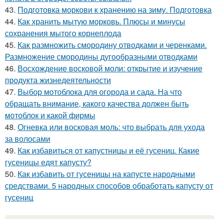
43.
Подготовка моркови к хранению на зиму. Подготовка
44.
Как хранить мытую морковь. Плюсы и минусы
сохранения мытого корнеплода
45.
Как размножить смородину отводками и черенками.
Размножение смородины дугообразными отводками
46.
Восхождение восковой моли: открытие и изучение
продукта жизнедеятельности
47.
Выбор мотоблока для огорода и сада. На что
обращать внимание, какого качества должен быть
мотоблок и какой фирмы
48.
Огневка или восковая моль: что выбрать для ухода
за волосами
49.
Как избавиться от капустницы и её гусениц. Какие
гусеницы едят капусту?
50.
Как избавить от гусеницы на капусте народными
средствами. 5 народных способов обработать капусту от
гусениц