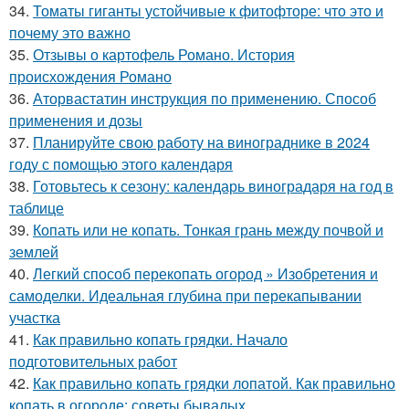
34.
Томаты гиганты устойчивые к фитофторе: что это и
почему это важно
35.
Отзывы о картофель Романо. История
происхождения Романо
36.
Аторвастатин инструкция по применению. Способ
применения и дозы
37.
Планируйте свою работу на винограднике в 2024
году с помощью этого календаря
38.
Готовьтесь к сезону: календарь виноградаря на год в
таблице
39.
Копать или не копать. Тонкая грань между почвой и
землей
40.
Легкий способ перекопать огород » Изобретения и
самоделки. Идеальная глубина при перекапывании
участка
41.
Как правильно копать грядки. Начало
подготовительных работ
42.
Как правильно копать грядки лопатой. Как правильно
копать в огороде: советы бывалых