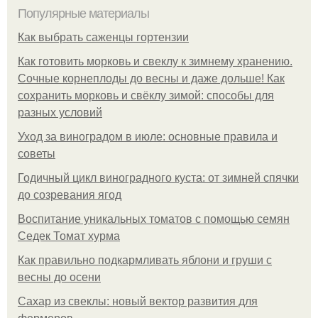
Популярные материалы
Как выбрать саженцы гортензии
Как готовить морковь и свеклу к зимнему хранению.
Сочные корнеплоды до весны и даже дольше! Как
сохранить морковь и свёклу зимой: способы для
разных условий
Уход за виноградом в июле: основные правила и
советы
Годичный цикл виноградного куста: от зимней спячки
до созревания ягод
Воспитание уникальных томатов с помощью семян
Седек Томат хурма
Как правильно подкармливать яблони и груши с
весны до осени
Сахар из свеклы: новый вектор развития для