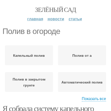
ЗЕЛЁНЫЙ САД
главная
новости
статьи
Полив в огороде
Капельный полив
Полив от а
Полив в закрытом
Автоматический полив
грунте
Показать все
Я собрала систему капельного
Огород из пластиковых
Огород на даче