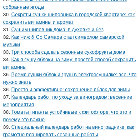
собранные ягоды
30.
Секреты сушки шиповника в городской квартире: как
сохранить витамины и аромат
31.
Сушим шиповник дома: в духовке и без
32.
Как Чиж & Co Самара стал символом самарской
музыки
33.
Три способа сделать сезонные сухофрукты дома
34.
Как я сушу яблоки на зиму: простой способ сохранить
витамины
35.
Время сушки яблок и груш в электросушилке: все, что
нужно знать
36.
Просто и эффективно: сохранение яблок для зимы
37.
Календарь работ по уходу за виноградом: весенние
мероприятия
38.
Томаты гиганты устойчивые к фитофторе: что это и
почему это важно
39.
Специальный календарь работ на винограднике: как
грамотно планировать сезонные работы