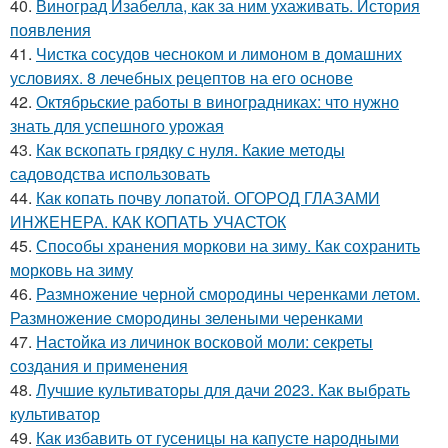
40.
Виноград Изабелла, как за ним ухаживать. История
появления
41.
Чистка сосудов чесноком и лимоном в домашних
условиях. 8 лечебных рецептов на его основе
42.
Октябрьские работы в виноградниках: что нужно
знать для успешного урожая
43.
Как вскопать грядку с нуля. Какие методы
садоводства использовать
44.
Как копать почву лопатой. ОГОРОД ГЛАЗАМИ
ИНЖЕНЕРА. КАК КОПАТЬ УЧАСТОК
45.
Способы хранения моркови на зиму. Как сохранить
морковь на зиму
46.
Размножение черной смородины черенками летом.
Размножение смородины зелеными черенками
47.
Настойка из личинок восковой моли: секреты
создания и применения
48.
Лучшие культиваторы для дачи 2023. Как выбрать
культиватор
49.
Как избавить от гусеницы на капусте народными