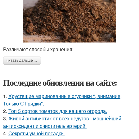
Различают способы хранения:
читать дальше →
Последние обновления на сайте:
1.
Хрустящие маринованные огурчики ", внимание,
Только С Грядки".
2.
Топ 5 сортов томатов для вашего огорода.
3.
Живой антибиотик от всех недугов - мощнейший
антиоксидант и очиститель артерий!
4.
Секреты умной посадки.