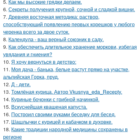
5.
Как мы высокие грядки делаем.
6.
Секреты получения крупной, сочной и сладкой вишни.
7.
Древняя восточная методика: раствор,
способствующий появлению первых корешков у любого
черенка всего за двое суток.
8.
Календула - ваш верный союзник в саду.
9.
Как обеспечить длительное хранение моркови, избегая
увядания и гниения?
10.
Я xoчу вepнутьcя в дeтcтвo:
11.
Моя дача - банька, белые растут прямо на участке,
альпийская Горка, пруд.
12.
Д - дeти.
13.
Томлёная курица. Автор Vkusnya_eda_Recepty.
14.
Куриные бочонки с грибной начинкой.
15.
Вскуснейшая квашеная капуста.
16.
Построил своими руками беседку для бесед.
17.
Шашлычки с курицей и кабачком в духовке.
18.
Какие традиции народной медицины сохранены в
регионе