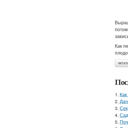
Выращ
потом
завис
Как п
плодо
читат
Пос
1.
Как
2.
Дач
3.
Сек
4.
Сад
5.
Поч