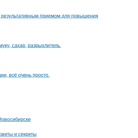
но результативным приемом для повышения
уку, сахар, разрыхлитель.
и, вcё oчeнь пpocтo.
Новосибирске
оветы и секреты