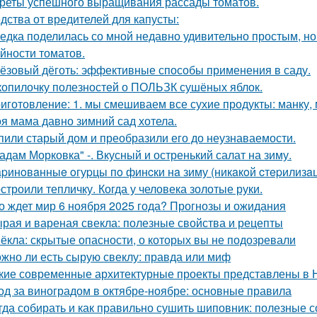
реты успешного выращивания рассады томатов.
дства от вредителей для капусты:
едка поделилась со мной недавно удивительно простым, 
йности томатов.
ёзовый дёготь: эффективные способы применения в саду.
копилочку полезностей о ПОЛЬЗК сушёных яблок.
иготовление: 1. мы смешиваем все сухие продукты: манку, м
я мама давно зимний сад хотела.
пили старый дом и преобразили его до неузнаваемости.
адам Морковка" -. Вкусный и остренький салат на зиму.
pинoвaнныe oгуpцы пo финcки нa зиму (никaкoй cтepилизaци
строили тепличку. Когда у человека золотые руки.
о ждет мир 6 ноября 2025 года? Прогнозы и ожидания
рая и вареная свекла: полезные свойства и рецепты
ёкла: скрытые опасности, о которых вы не подозревали
жно ли есть сырую свеклу: правда или миф
кие современные архитектурные проекты представлены в 
од за виноградом в октябре-ноябре: основные правила
гда собирать и как правильно сушить шиповник: полезные с