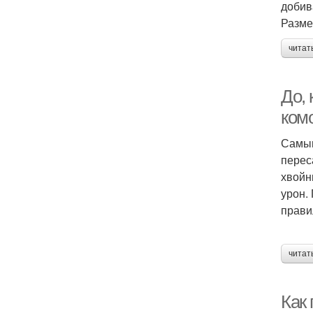
добив
Разме
читат
До, 
ком
Самым
перес
хвойн
урон.
прави
читат
Как 