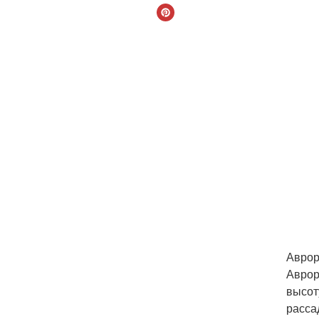
Аврор
Аврор
высот
расса