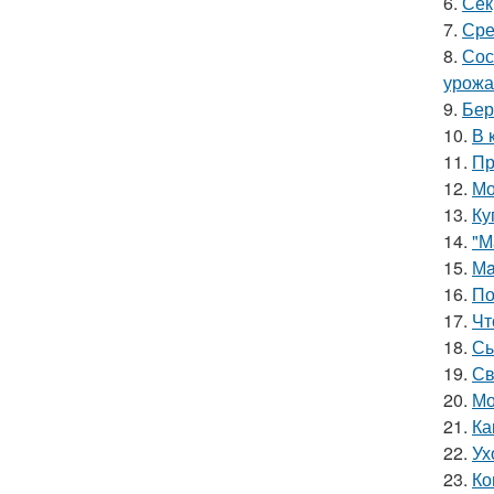
6.
Сек
7.
Сре
8.
Сос
урожа
9.
Бер
10.
В 
11.
Пр
12.
Мо
13.
Ку
14.
"М
15.
Мa
16.
По
17.
Чт
18.
Сы
19.
Св
20.
Мо
21.
Ка
22.
Ух
23.
Ко