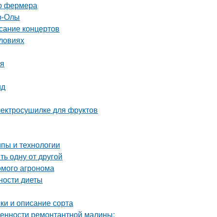
го фермера
р-Олы
исание концертов
словиях
мя
ид
электросушилке для фруктов
пы и технологии
ь одну от другой
комого агронома
ности диеты
ки и описание сорта
енности ремонтантной малины: