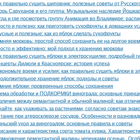
к правильно сушить шиповник: полезные советы от Русско
орь Саруханов и его группа: Музыкальное наследие Йошка
гда и где посмотреть группу Анимация во Владимире: расп
осто и полезно: как приготовить сухофрукты в домашних у
усные и полезные: как из яблок сделать сухофрукты
мняя морковь: простой способ сохранить ее на долгое вре
осто и эффективно: мой подход к хранению моркови
к правильно сушить яблоки в электросушилке: подробный г
нцерты Дидюли в Красноярске: история успеха
кономьте время и усилия: как правильно сушить яблоки в 
одолжительное хранение яблок: подходы и советы
мние яблоки: проверенные способы сохранения
ема обработки и ПОДКОРМКИ винограда: основные принци
зличия между ремантантной и обычной малиной: как отличит
найте, как ухаживать за растениями, согласно советам зна
тание при атеросклерозе сосудов. Особенности и разновид
ньский уход за виноградом: основные правила и советы
исание и характеристика сорта томата хурма. Характеристи
змножение ремонтантной малины черенками осенью.. Особ