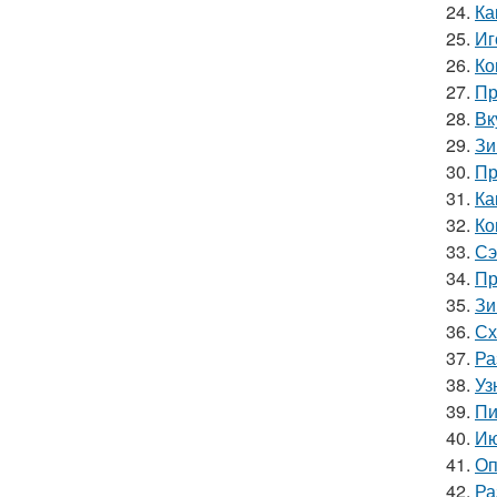
24.
Ка
25.
Иг
26.
Ко
27.
Пр
28.
Вк
29.
Зи
30.
Пр
31.
Ка
32.
Ко
33.
Сэ
34.
Пр
35.
Зи
36.
Сх
37.
Ра
38.
Уз
39.
Пи
40.
Ию
41.
Оп
42.
Ра