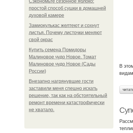
Сэкономьте сезонное яблоко:
простой способ сушки в домашней
духовой камере
Замиокулькас желтеют и сохнут
листья. Почему листочки меняют
свой окрас
Купить семена Помидоры
Малиновое чудо Новое. Томат
Малиновое чудо Новое (Сады
В это
России)
видам
Внезапно нагрянувшие гости
заставили меня спешно искать
читат
решение, так как на обстоятельный
ремонт времени катастрофически
Суп
не хватало.
Рассм
тепли