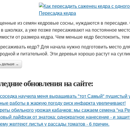
енные из семян кедровые сосны, нуждаются в пересадке. 
 в школках, а уже позже пересаживают на постоянное место
имости от размера кедра. Чем меньше кедр беспокоить, тем
ересаживать кедр? Для начала нужно подготовить место для
родной и питательной. Эти деревья хорошо растут на сугли
ь дальше →
ледние обновления на сайте:
 соседка научила меня выращивать "тот Самый" пушистый у
ные работы в жаркую погоду риск инфаркта увеличивают!
реты обильного урожая кабачков: мы сажаем семена "на Р
овый лайфхак от знатока: однократное нанесение - и защита
ему желтеют листья у рассады томатов - 6 причин.