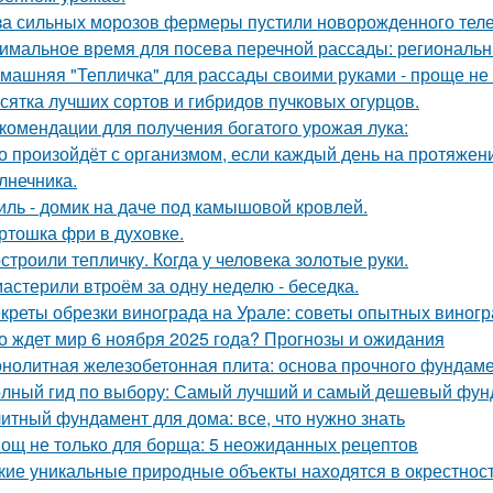
за сильных морозов фермеры пустили новорожденного телен
имальное время для посева перечной рассады: региональн
машняя "Тепличка" для рассады своими руками - проще не
сятка лучших сортов и гибридов пучковых огурцов.
комендации для получения богатого урожая лука:
о произойдёт с организмом, если каждый день на протяже
лнечника.
иль - домик на даче под камышовой кровлей.
ртошка фри в духовке.
строили тепличку. Когда у человека золотые руки.
астерили втроём за одну неделю - беседка.
креты обрезки винограда на Урале: советы опытных виног
о ждет мир 6 ноября 2025 года? Прогнозы и ожидания
нолитная железобетонная плита: основа прочного фундам
лный гид по выбору: Самый лучший и самый дешевый фун
итный фундамент для дома: все, что нужно знать
ощ не только для борща: 5 неожиданных рецептов
кие уникальные природные объекты находятся в окрестнос