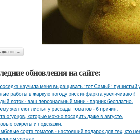
ь дальше →
ледние обновления на сайте:
 соседка научила меня выращивать "тот Самый" пушистый у
ные работы в жаркую погоду риск инфаркта увеличивают!
дый лоток - ваш персональный мини - парник бесплатно.
ему желтеют листья у рассады томатов - 6 причин.
та огурцов, которые можно посадить даже в августе.
овые секреты и подсказки.
мбовые сорта томатов - настоящий подарок для тех, кто цен
венном урожае.