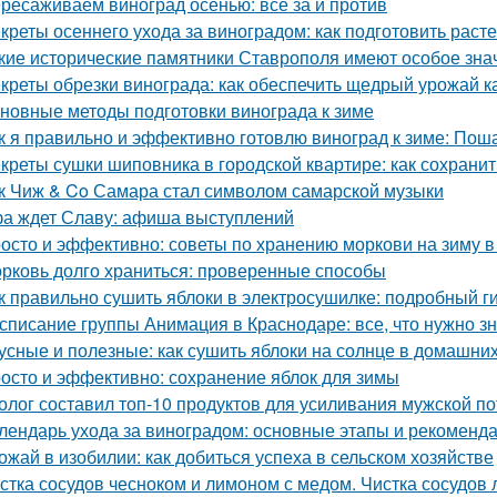
ресаживаем виноград осенью: все за и против
креты осеннего ухода за виноградом: как подготовить расте
кие исторические памятники Ставрополя имеют особое зна
креты обрезки винограда: как обеспечить щедрый урожай к
новные методы подготовки винограда к зиме
к я правильно и эффективно готовлю виноград к зиме: Пош
креты сушки шиповника в городской квартире: как сохрани
к Чиж & Co Самара стал символом самарской музыки
а ждет Славу: афиша выступлений
осто и эффективно: советы по хранению моркови на зиму в
рковь долго храниться: проверенные способы
к правильно сушить яблоки в электросушилке: подробный г
списание группы Анимация в Краснодаре: все, что нужно зн
усные и полезные: как сушить яблоки на солнце в домашни
осто и эффективно: сохранение яблок для зимы
олог составил топ-10 продуктов для усиливания мужской п
лендарь ухода за виноградом: основные этапы и рекоменд
ожай в изобилии: как добиться успеха в сельском хозяйстве
стка сосудов чесноком и лимоном с медом. Чистка сосудов 