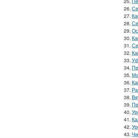
25.
Пе
26.
Се
27.
Ка
28.
Се
29.
Ос
30.
Ка
31.
Се
32.
Ка
33.
Уф
34.
Пр
35.
Мо
36.
Ка
37.
Ра
38.
Вк
39.
Пр
40.
Ур
41.
Ка
42.
Ур
43.
Чи