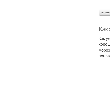
читат
Как
Как у
хорош
мороз
понра