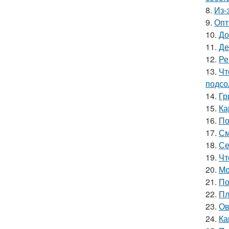
8.
Из-
9.
Опт
10.
До
11.
Де
12.
Ре
13.
Чт
подсо
14.
Гр
15.
Ка
16.
По
17.
См
18.
Се
19.
Чт
20.
Мо
21.
По
22.
Пл
23.
Ов
24.
Ка