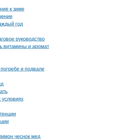
ние к зиме
чение
аждый год
аговое руководство
ть витамины и аромат
 погребе и подвале
ид
ать
х условиях
отенции
ации
лимон чеснок мед