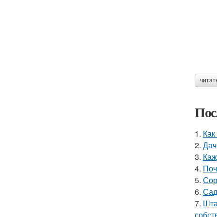
читат
Пос
1.
Как
2.
Дач
3.
Каж
4.
Поч
5.
Сор
6.
Сад
7.
Шта
собст