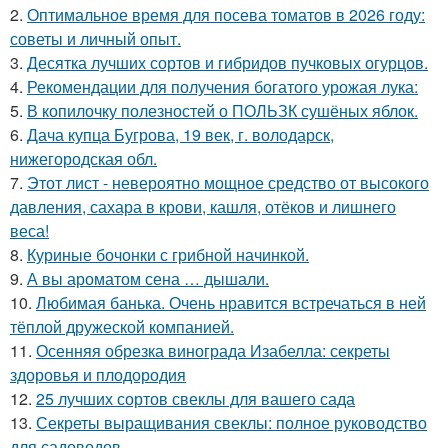
2.
Оптимальное время для посева томатов в 2026 году:
советы и личный опыт.
3.
Десятка лучших сортов и гибридов пучковых огурцов.
4.
Рекомендации для получения богатого урожая лука:
5.
В копилочку полезностей о ПОЛЬЗК сушёных яблок.
6.
Дача купца Бугрова, 19 век, г. володарск,
нижегородская обл.
7.
Этот лист - невероятно мощное средство от высокого
давления, сахара в крови, кашля, отёков и лишнего
веса!
8.
Куриные бочонки с грибной начинкой.
9.
А вы ароматом сена … дышали.
10.
Любимая банька. Очень нравится встречаться в ней
тёплой дружеской компанией.
11.
Осенняя обрезка винограда Изабелла: секреты
здоровья и плодородия
12.
25 лучших сортов свеклы для вашего сада
13.
Секреты выращивания свеклы: полное руководство
для садоводов