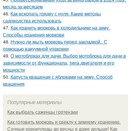
месяц за месяцем
46.
Как вскопать грядку с нуля. Какие методы
садоводства использовать
47.
Как хранить морковь в холодильнике на зиму.
Способы хранения моркови
48.
Нужно ли мыть морковь перед закладкой.. С
помощью вакуумной упаковки
49.
О мотоблоках для дачи. Выбор мотоблока для дачи в
зависимости от функционала, типа двигателя и его
мощности
50.
Капуста квашеная с яблоками на зиму. Способ
квашения
Популярные материалы
Как выбрать саженцы гортензии
Как готовить морковь и свеклу к зимнему хранению.
Сочные корнеплоды до весны и даже дольше! Как