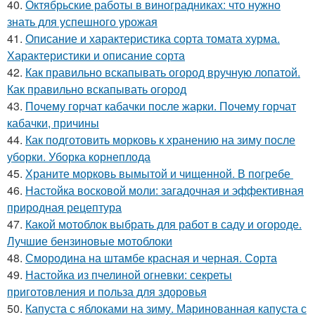
40.
Октябрьские работы в виноградниках: что нужно
знать для успешного урожая
41.
Описание и характеристика сорта томата хурма.
Характеристики и описание сорта
42.
Как правильно вскапывать огород вручную лопатой.
Как правильно вскапывать огород
43.
Почему горчат кабачки после жарки. Почему горчат
кабачки, причины
44.
Как подготовить морковь к хранению на зиму после
уборки. Уборка корнеплода
45.
Храните морковь вымытой и чищенной. В погребе
46.
Настойка восковой моли: загадочная и эффективная
природная рецептура
47.
Какой мотоблок выбрать для работ в саду и огороде.
Лучшие бензиновые мотоблоки
48.
Смородина на штамбе красная и черная. Сорта
49.
Настойка из пчелиной огневки: секреты
приготовления и польза для здоровья
50.
Капуста с яблоками на зиму. Маринованная капуста с