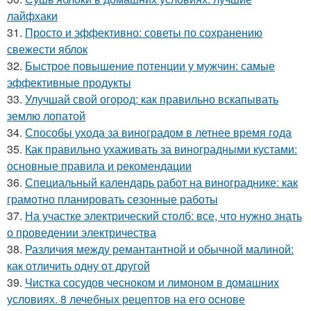
лайфхаки
31.
Просто и эффективно: советы по сохранению
свежести яблок
32.
Быстрое повышение потенции у мужчин: самые
эффективные продукты
33.
Улучшай свой огород: как правильно вскапывать
землю лопатой
34.
Способы ухода за виноградом в летнее время года
35.
Как правильно ухаживать за виноградными кустами:
основные правила и рекомендации
36.
Специальный календарь работ на винограднике: как
грамотно планировать сезонные работы
37.
На участке электрический столб: все, что нужно знать
о проведении электричества
38.
Различия между ремантантной и обычной малиной:
как отличить одну от другой
39.
Чистка сосудов чесноком и лимоном в домашних
условиях. 8 лечебных рецептов на его основе