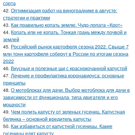
сорта
42.
Оптимизация работ на винограднике в августе:
стратегии и практики
43.
Как правильно копать землю. Чудо-лопата «Крот»
44.
Копать или не копать. Тонкая грань между почвой и
землей
45.
Российский рынок картофеля сезона 2022. Свыше 7
млн тонн картофеля соберут в России по итогам сезона
2022
46.
Вкусные и полезные щи с краснокочанной капустой
47.
Лечение и профилактика коронавируса: основные
принципы
48.
О мотоблоках для дачи. Выбор мотоблока для дачи в
зависимости от функционала, типа двигателя и его
мощности
49.
Чем полить капусту от зеленых гусениц. Капустная
белянка – основной вредитель капусты
50.
Как избавиться от капустной гусеницы. Какие
гусеницы едят капусту