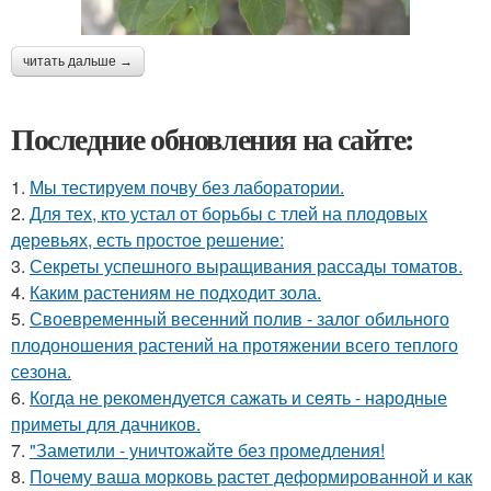
читать дальше →
Последние обновления на сайте:
1.
Мы тестируем почву без лаборатории.
2.
Для тех, кто устал от борьбы с тлей на плодовых
деревьях, есть простое решение:
3.
Секреты успешного выращивания рассады томатов.
4.
Каким растениям не подходит зола.
5.
Своевременный весенний полив - залог обильного
плодоношения растений на протяжении всего теплого
сезона.
6.
Когда не рекомендуется сажать и сеять - народные
приметы для дачников.
7.
"Заметили - уничтожайте без промедления!
8.
Почему ваша морковь растет деформированной и как