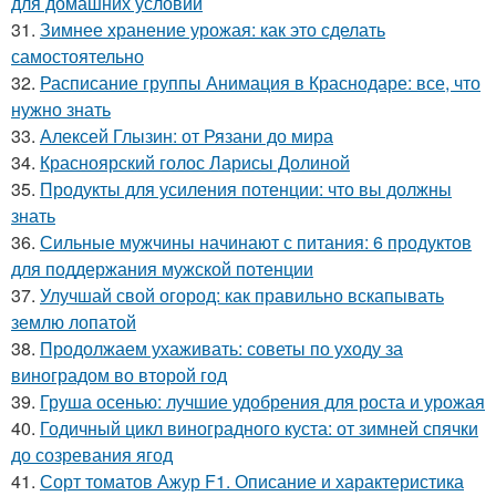
для домашних условий
31.
Зимнее хранение урожая: как это сделать
самостоятельно
32.
Расписание группы Анимация в Краснодаре: все, что
нужно знать
33.
Алексей Глызин: от Рязани до мира
34.
Красноярский голос Ларисы Долиной
35.
Продукты для усиления потенции: что вы должны
знать
36.
Сильные мужчины начинают с питания: 6 продуктов
для поддержания мужской потенции
37.
Улучшай свой огород: как правильно вскапывать
землю лопатой
38.
Продолжаем ухаживать: советы по уходу за
виноградом во второй год
39.
Груша осенью: лучшие удобрения для роста и урожая
40.
Годичный цикл виноградного куста: от зимней спячки
до созревания ягод
41.
Сорт томатов Ажур F1. Описание и характеристика