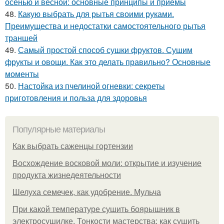
осенью и весной: основные принципы и приемы
48.
Какую выбрать для рытья своими руками.
Преимущества и недостатки самостоятельного рытья
траншей
49.
Самый простой способ сушки фруктов. Сушим
фрукты и овощи. Как это делать правильно? Основные
моменты
50.
Настойка из пчелиной огневки: секреты
приготовления и польза для здоровья
Популярные материалы
Как выбрать саженцы гортензии
Восхождение восковой моли: открытие и изучение
продукта жизнедеятельности
Шелуха семечек, как удобрение. Мульча
При какой температуре сушить боярышник в
электросушилке. Тонкости мастерства: как сушить