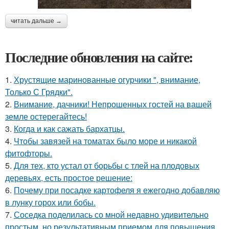
читать дальше →
Последние обновления на сайте:
1.
Хрустящие маринованные огурчики ", внимание,
Только С Грядки".
2.
Внимание, дачники! Непрошенных гостей на вашей
земле остерегайтесь!
3.
Когда и как сажать бархатцы.
4.
Чтобы завязей на томатах было море и никакой
фитофторы.
5.
Для тех, кто устал от борьбы с тлей на плодовых
деревьях, есть простое решение:
6.
Почему при посадке картофеля я ежегодно добавляю
в лунку горох или бобы.
7.
Соседка поделилась со мной недавно удивительно
простым, но результативным приемом для повышения