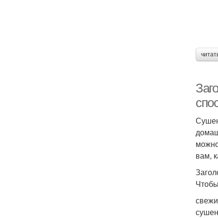
читат
Заг
спос
Сушен
домаш
можно
вам, 
Загол
Чтобы
свежи
сушен