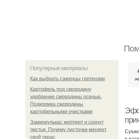
Пом
Популярные материалы
э
Как выбрать саженцы гортензии
Картофель под смородину
удобрение смородины осенью.
Подкормка смородины
Эфф
картофельными очистками
при
Замиокулькас желтеют и сохнут
листья. Почему листочки меняют
Сушка
свой окрас
в раз