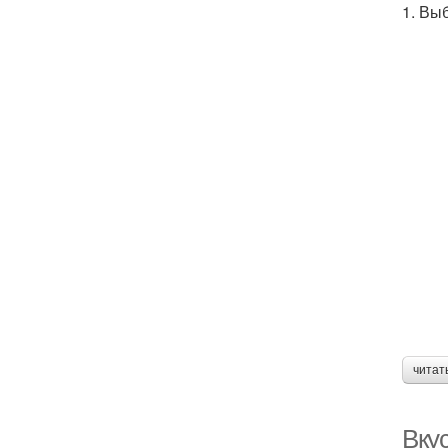
1. Вы
читат
Вку