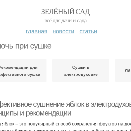
ЗЕЛЁНЫЙ САД
всё для дачи и сада
главная
новости
статьи
очь при сушке
Рекомендации для
Сушки в
Яб
ффективного сушки
электродуховке
ективное сушнение яблок в электродухов
нципы и рекомендации
 яблок – это популярный способ сохранения фруктов на до
личных блюдах, таких как салаты, десерты и блюда из мяса.