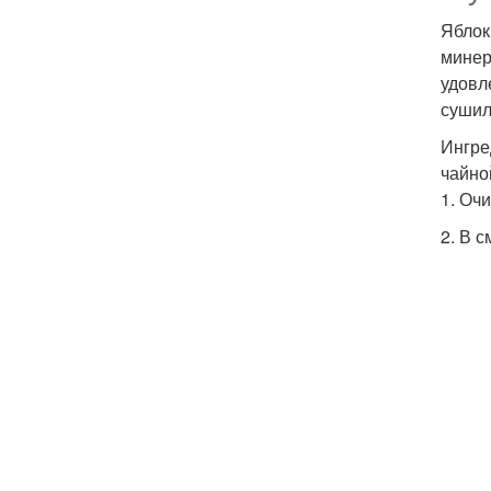
Яблок
минер
удовл
сушил
Ингре
чайно
1. Оч
2. В 