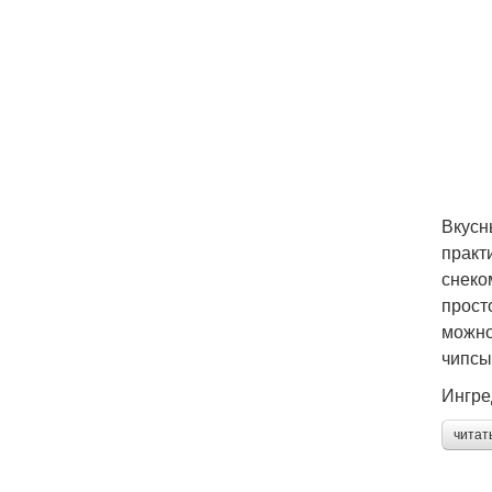
Вкусн
практ
снеко
прост
можно
чипсы
Ингре
читат